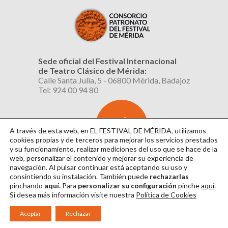
Sede oficial del Festival Internacional
de Teatro Clásico de Mérida:
Calle Santa Julia, 5 - 06800 Mérida, Badajoz
Tel: 924 00 94 80
SUSCRÍBETE
AL BOLETÍN
A través de esta web, en EL FESTIVAL DE MÉRIDA, utilizamos
cookies propias y de terceros para mejorar los servicios prestados
y su funcionamiento, realizar mediciones del uso que se hace de la
web, personalizar el contenido y mejorar su experiencia de
navegación. Al pulsar continuar
está aceptando su uso y
consintiendo su instalación. También puede
rechazarlas
pinchando
aquí.
Para
personalizar su configuración
pinche
aquí
.
Si desea más información visite nuestra
Política de Cookies
Aviso Legal
|
Política de Privacidad
|
Política de Cookies
|
Diseño: David Sueiro
Aceptar
Rechazar
|
Webmaster: Axel Kacelnik