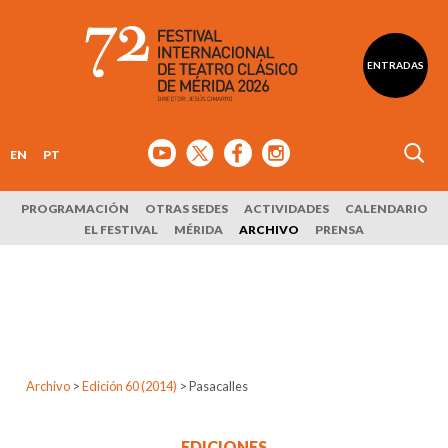
ENTRADAS
EN
PT
PROGRAMACIÓN
OTRAS SEDES
ACTIVIDADES
CALENDARIO
EL FESTIVAL
MÉRIDA
ARCHIVO
PRENSA
Archivo
>
Edición 60 (2014)
>
Pasacalles
EDICIONES