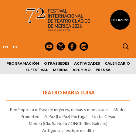
ENTRADAS
EN
PT
PROGRAMACIÓN
OTRAS SEDES
ACTIVIDADES
CALENDARIO
EL FESTIVAL
MÉRIDA
ARCHIVO
PRENSA
TEATRO MARÍA LUISA
Penélope. La odisea de mujeres, diosas y monstruos
Medea
Prometeo
A Paz (La Paz) Portugal
Un tal César
Medea (Cía. Sa Boira / ONCE Illes Balears)
Antígona, la estirpe maldita