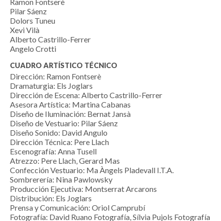
Ramon Fontserè
Pilar Sáenz
Dolors Tuneu
Xevi Vilà
Alberto Castrillo-Ferrer
Angelo Crotti
CUADRO ARTÍSTICO TÉCNICO
Dirección: Ramon Fontserè
Dramaturgia: Els Joglars
Dirección de Escena: Alberto Castrillo-Ferrer
Asesora Artística: Martina Cabanas
Diseño de Iluminación: Bernat Jansà
Diseño de Vestuario: Pilar Sáenz
Diseño Sonido: David Angulo
Dirección Técnica: Pere Llach
Escenografía: Anna Tusell
Atrezzo: Pere Llach, Gerard Mas
Confección Vestuario: Ma Àngels Pladevall I.T.A.
Sombrerería: Nina Pawlowsky
Producción Ejecutiva: Montserrat Arcarons
Distribución: Els Joglars
Prensa y Comunicación: Oriol Camprubí
Fotografía: David Ruano Fotografía, Sílvia Pujols Fotografía