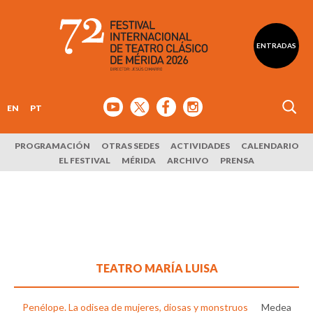
ENTRADAS
EN
PT
PROGRAMACIÓN
OTRAS SEDES
ACTIVIDADES
CALENDARIO
EL FESTIVAL
MÉRIDA
ARCHIVO
PRENSA
TEATRO MARÍA LUISA
Penélope. La odisea de mujeres, diosas y monstruos
Medea