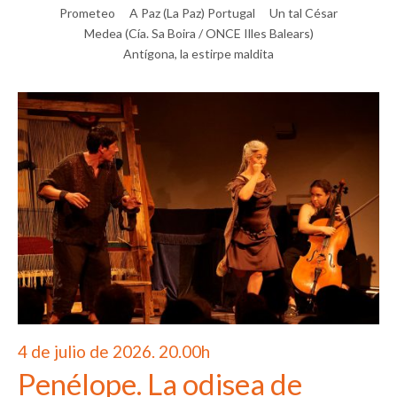
Prometeo
A Paz (La Paz) Portugal
Un tal César
Medea (Cía. Sa Boira / ONCE Illes Balears)
Antígona, la estirpe maldita
4 de julio de 2026. 20.00h
Penélope. La odisea de