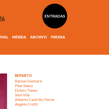
ENTRADAS
TIVAL
MÉRIDA
ARCHIVO
PRENSA
REPARTO
Ramon Fontserè
Pilar Sáenz
Dolors Tuneu
Xevi Vilà
Alberto Castrillo-Ferrer
Angelo Crotti