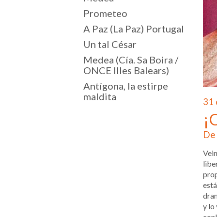
Prometeo
A Paz (La Paz) Portugal
Un tal César
Medea (Cía. Sa Boira /
ONCE Illes Balears)
Antígona, la estirpe
maldita
31 
¡
De 
Vein
libe
prop
está
dram
y lo
conl