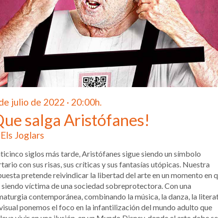
de julio de 2022 · 20:00h.
Que salga Aristófanes!
Els Joglars
ticinco siglos más tarde, Aristófanes sigue siendo un símbolo
rtario con sus risas, sus críticas y sus fantasías utópicas. Nuestra
uesta pretende reivindicar la libertad del arte en un momento en 
 siendo víctima de una sociedad sobreprotectora. Con una
aturgia contemporánea, combinando la música, la danza, la litera
 visual ponemos el foco en la infantilización del mundo adulto que
leva vivir en una ilusión, en un Mundo Disney, donde el arte debe se