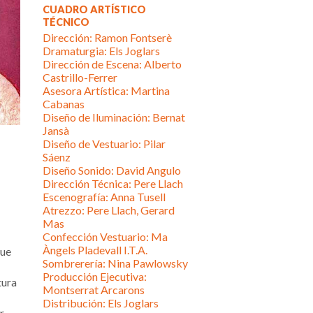
CUADRO ARTÍSTICO
TÉCNICO
Dirección: Ramon Fontserè
Dramaturgia: Els Joglars
Dirección de Escena: Alberto
Castrillo-Ferrer
Asesora Artística: Martina
Cabanas
Diseño de Iluminación: Bernat
Jansà
Diseño de Vestuario: Pilar
Sáenz
Diseño Sonido: David Angulo
Dirección Técnica: Pere Llach
Escenografía: Anna Tusell
Atrezzo: Pere Llach, Gerard
Mas
Confección Vestuario: Ma
Àngels Pladevall I.T.A.
que
Sombrerería: Nina Pawlowsky
Producción Ejecutiva:
tura
Montserrat Arcarons
Distribución: Els Joglars
r