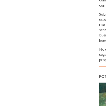
corr
Sobr
espe
risa
sent
buen
hogu
No e
segu
prop
FO