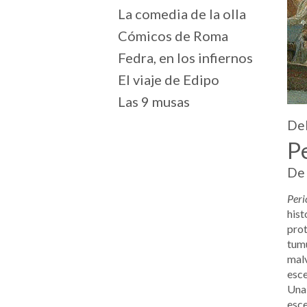
La comedia de la olla
Cómicos de Roma
Fedra, en los infiernos
El viaje de Edipo
Las 9 musas
Del
Pe
De 
Peri
hist
prot
tumu
malv
esce
Una 
esce