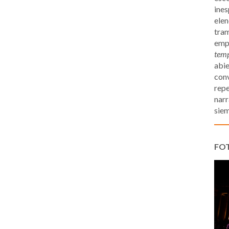
ines
elen
tram
emp
tem
abie
conv
repe
narr
siem
FO