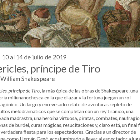
 10 al 14 de julio de 2019
ricles, príncipe de Tiro
William Shakespeare
cles, príncipe de Tiro
, la más épica de las obras de Shakespeare, una
oria miliunanochesca en la que el azar y la fortuna juegan un rol
agónico. Un largo y enrevesado relato de aventuras repleto de
ltos melodramáticos que se completan con un rey tiránico, una
ada madrastra, una heroína virtuosa, piratas, combates, naufragio
nas de burdel, curas mágicas, resucitaciones y, claro está, un final f
verdadera fiesta para los espectadores. Gracias a un director de
na como Hernán Gené, acostumbrado a llevar al espectador a lug