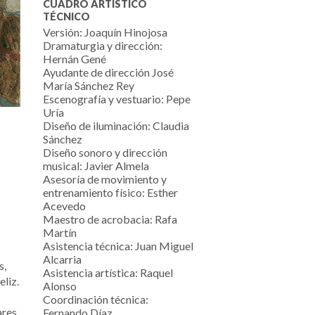
CUADRO ARTÍSTICO
TÉCNICO
Versión: Joaquín Hinojosa
Dramaturgia y dirección:
Hernán Gené
Ayudante de dirección José
María Sánchez Rey
Escenografía y vestuario: Pepe
Uría
Diseño de iluminación: Claudia
Sánchez
Diseño sonoro y dirección
musical: Javier Almela
Asesoría de movimiento y
entrenamiento físico: Esther
Acevedo
Maestro de acrobacia: Rafa
Martín
Asistencia técnica: Juan Miguel
Alcarria
s,
Asistencia artística: Raquel
eliz.
Alonso
Coordinación técnica:
ares
Fernando Díaz