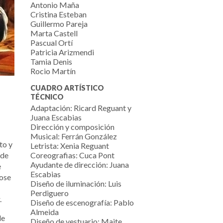
Antonio Maña
Cristina Esteban
Guillermo Pareja
Marta Castell
Pascual Ortí
Patricia Arizmendi
Tamia Denis
Rocio Martín
CUADRO ARTÍSTICO
TÉCNICO
Adaptación: Ricard Reguant y
Juana Escabias
Dirección y composición
Musical: Ferrán González
to y
Letrista: Xenia Reguant
 de
Coreografias: Cuca Pont
Ayudante de dirección: Juana
e
Escabias
dose
Diseño de iluminación: Luis
Perdiguero
.
Diseño de escenografía: Pablo
Almeida
de
Diseño de vestuario: Maite