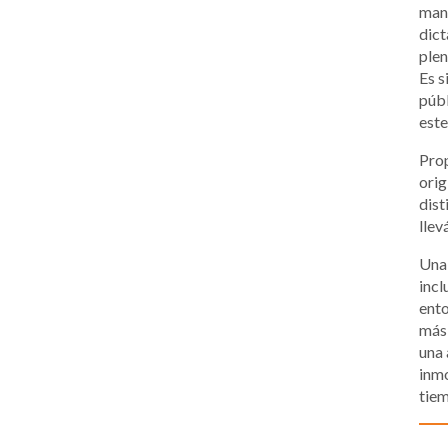
mane
dict
plen
Es s
públ
este
Prop
orig
dist
llev
Una 
incl
ento
más 
una 
inmo
tiem