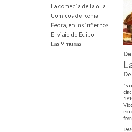
La comedia de la olla
Cómicos de Roma
Fedra, en los infiernos
El viaje de Edipo
Las 9 musas
Del
La
De 
La c
cinc
1910
Vice
en u
fran
Desd