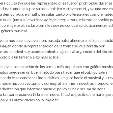
ra oculta (ya que las representaciones fueron prohibidas durante 
adura franquista, por su tono erótico e irreverente), y ya una vez en
a democracia, en múltiples salas tanto profesionales como amateu
in duda, junto a
La verbena de la paloma
, la zarzuela más conocida p
ico en general, incluso para los que no conocen prácticamente nad
 género musical.
onemos una nueva versión, basada naturalmente en el tan conoci
inal, en donde la representación de la trama se ve alterada por
intos accidentes y acontecimientos ajenos al argumento del libreto
ándolo a un terreno algo más actual.
nueva orquestación de los temas más populares con guiños music
uidos puede ser un buen método para hacer que el público salga
nando esas canciones inolvidables. Un giro hacia el musical y la re
moderna, con vestuario y coreografía afines a nuestras intencione
adaptación que intentara sacar el polvo a una obra, ya de por si
rtal, para reconvertirla en un nuevo hit, si es posible, siempre que e
po y las autoridades no lo impidan.