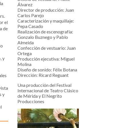
la
Álvarez
Director de producción: Juan
Carlos Parejo
rs.
Caracterización y maquillaje:
or el
Pepa Casado
a de
Realización de escenografía:
Gonzalo Buznego y Pablo
Almeida
do
Confección de vestuario: Juan
Ortega
, y
Producción ejecutiva: Miguel
Molina
Diseño de sonido: Félix Botana
Dirección: Ricard Reguant
ales
Una producción del Festival
vista
Internacional de Teatro Clásico
s y
de Mérida y El Negrito
Producciones
l