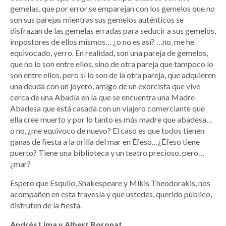
gemelas, que por error se emparejan con los gemelos que no
son sus parejas mientras sus gemelos auténticos se
disfrazan de las gemelas erradas para seducir a sus gemelos,
impostores de ellos mismos… ¿o no es así? …no, me he
equivocado, yerro. En realidad, son una pareja de gemelos,
que no lo son entre ellos, sino de otra pareja que tampoco lo
son entre ellos, pero sí lo son de la otra pareja, que adquieren
una deuda con un joyero, amigo de un exorcista que vive
cerca de una Abadía en la que se encuentra una Madre
Abadesa que está casada con un viajero comerciante que
ella cree muerto y por lo tanto es más madre que abadesa…
o no, ¿me equivoco de nuevo? El caso es que todos tienen
ganas de fiesta a la orilla del mar en Éfeso…¿Éfeso tiene
puerto? Tiene una biblioteca y un teatro precioso, pero…
¿mar?
Espero que Esquilo, Shakespeare y Mikis Theodorakis, nos
acompañen en esta travesía y que ustedes, querido público,
disfruten de la fiesta.
Andrés Lima y Albert Boronat