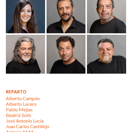
REPARTO
Alberto Campón
Alberto Lucero
Pablo Mejias
Beatriz Solís
José Antonio Lucia
Juan Carlos Castillejo
Antonio M.M.