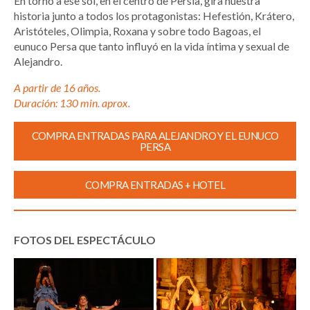
En torno a ese sol, en el centro de Persia, gira nuestra
historia junto a todos los protagonistas: Hefestión, Krátero,
Aristóteles, Olimpia, Roxana y sobre todo Bagoas, el
eunuco Persa que tanto influyó en la vida íntima y sexual de
Alejandro.
A partir de 16 años.
Duración: 130 min. aprox.
COMPRA ENTRADAS PARA ALEJANDRO Y EL EUNUCO
PERSA
COMPRA ENTRADAS + HOTEL
FOTOS DEL ESPECTÁCULO