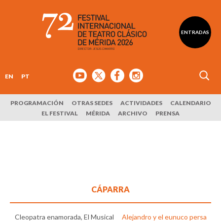
ENTRADAS
EN
PT
PROGRAMACIÓN
OTRAS SEDES
ACTIVIDADES
CALENDARIO
EL FESTIVAL
MÉRIDA
ARCHIVO
PRENSA
CÁPARRA
Cleopatra enamorada, El Musical
Alejandro y el eunuco persa