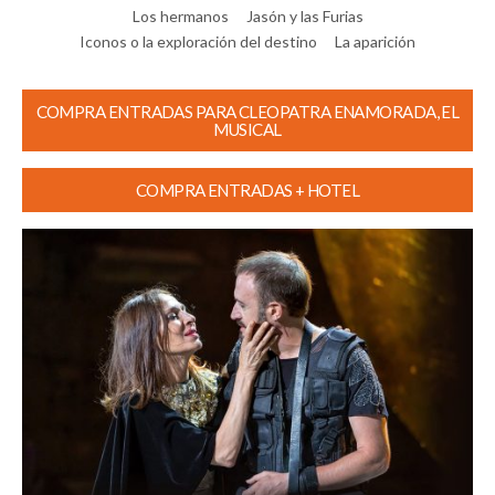
Los hermanos
Jasón y las Furias
Iconos o la exploración del destino
La aparición
COMPRA ENTRADAS PARA CLEOPATRA ENAMORADA, EL
MUSICAL
COMPRA ENTRADAS + HOTEL