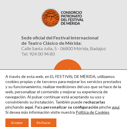
Sede oficial del Festival Internacional
de Teatro Clásico de Mérida:
Calle Santa Julia, 5 - 06800 Mérida, Badajoz
Tel: 924 00 94 80
SUSCRÍBETE
AL BOLETÍN
A través de esta web, en EL FESTIVAL DE MÉRIDA, utilizamos
cookies propias y de terceros para mejorar los servicios prestados
y su funcionamiento, realizar mediciones del uso que se hace de la
web, personalizar el contenido y mejorar su experiencia de
navegación. Al pulsar continuar
está aceptando su uso y
consintiendo su instalación. También puede
rechazarlas
pinchando
aquí.
Para
personalizar su configuración
pinche
aquí
.
Si desea más información visite nuestra
Política de Cookies
Aviso Legal
|
Política de Privacidad
|
Política de Cookies
|
Diseño: David Sueiro
Aceptar
Rechazar
|
Webmaster: Axel Kacelnik