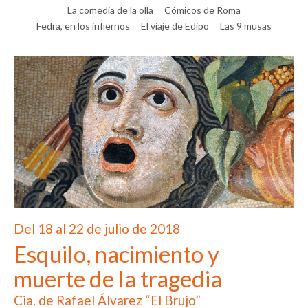
La comedia de la olla
Cómicos de Roma
Fedra, en los infiernos
El viaje de Edipo
Las 9 musas
Del 18 al 22 de julio de 2018
Esquilo, nacimiento y
muerte de la tragedia
Cia. de Rafael Álvarez “El Brujo”