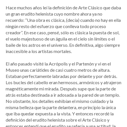
Hace muchos años leí la definición de Arte Clásico que daba
un gran erudito helenista cuyo nombre ahora ya no
recuerdo: “Una obra es clásica, (decía) cuando no hay en ella
ningún resto del esfuerzo que conlleva todo proceso
creador”. En ese caso, pensé, sólo es clásica la puesta de sol,
el vuelo majestuoso de un águila en el cielo sin límites o el
baile de los astros en el universo. En definitiva, algo siempre
inaccesible a los artistas mortales.
El año pasado visité la Acrópolis y el Partenón y vi en el
Museo unas cariátides de casi cuatro metros de altura.
Estaban perfectamente labradas por delante y por detrás.
Los bucles del cabello eran hermosos, armónicos y atrajeron
magnéticamente mi mirada. Después supe que la parte de
atrás estaba destinada a ir adosada a la pared de un templo.
No obstante, los detalles exhibían el mismo cuidado y la
misma belleza que la parte delantera, en principio la única
que iba quedar expuesta a la vista. Y entonces recordé la
definición del erudito helenista sobre el Arte Clásico y
entonces entendí que el erudito se refería a una actitud: la