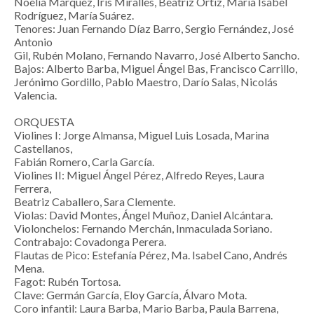
Noelia Márquez, Iris Miralles, Beatriz Ortiz, María Isabel
Rodríguez, María Suárez.
Tenores: Juan Fernando Díaz Barro, Sergio Fernández, José
Antonio
Gil, Rubén Molano, Fernando Navarro, José Alberto Sancho.
Bajos: Alberto Barba, Miguel Ángel Bas, Francisco Carrillo,
Jerónimo Gordillo, Pablo Maestro, Darío Salas, Nicolás
Valencia.
ORQUESTA
Violines I: Jorge Almansa, Miguel Luis Losada, Marina
Castellanos,
Fabián Romero, Carla García.
Violines II: Miguel Ángel Pérez, Alfredo Reyes, Laura
Ferrera,
Beatriz Caballero, Sara Clemente.
Violas: David Montes, Ángel Muñoz, Daniel Alcántara.
Violonchelos: Fernando Merchán, Inmaculada Soriano.
Contrabajo: Covadonga Perera.
Flautas de Pico: Estefanía Pérez, Ma. Isabel Cano, Andrés
Mena.
Fagot: Rubén Tortosa.
Clave: Germán García, Eloy García, Álvaro Mota.
Coro infantil: Laura Barba, Mario Barba, Paula Barrena,