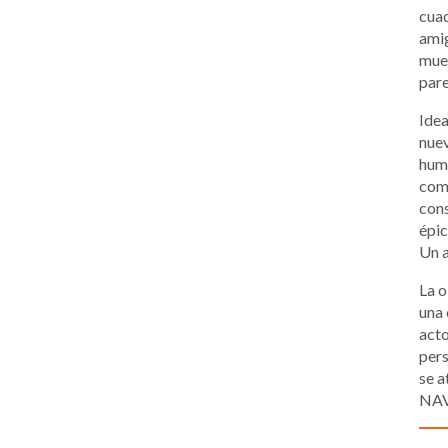
cuad
amig
muer
pare
Idea
nuev
humo
com
cons
épic
Un a
La o
una 
acto
pers
se 
NAV