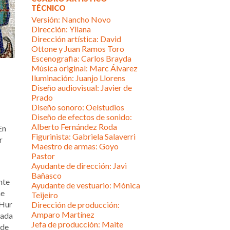
TÉCNICO
Versión: Nancho Novo
Dirección: Yllana
Dirección artística: David
Ottone y Juan Ramos Toro
Escenografia: Carlos Brayda
Música original: Marc Álvarez
Iluminación: Juanjo Llorens
Diseño audiovisual: Javier de
Prado
Diseño sonoro: Oelstudios
Diseño de efectos de sonido:
Alberto Fernández Roda
En
Figurinista: Gabriela Salaverri
r
Maestro de armas: Goyo
Pastor
Ayudante de dirección: Javi
Bañasco
nte
Ayudante de vestuario: Mónica
ae
Teijeiro
–Hur
Dirección de producción:
Amparo Martínez
rada
Jefa de producción: Maite
 de