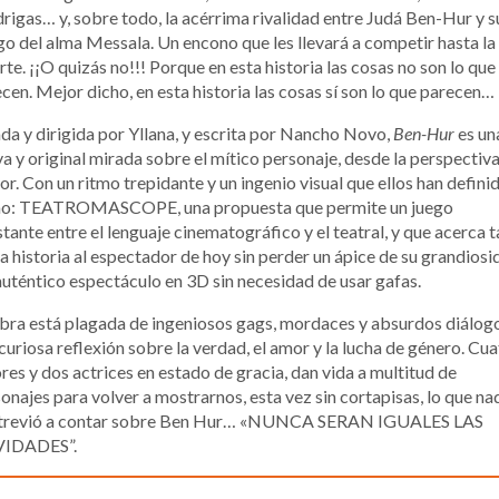
rigas… y, sobre todo, la acérrima rivalidad entre Judá Ben-Hur y s
o del alma Messala. Un encono que les llevará a competir hasta la
te. ¡¡O quizás no!!! Porque en esta historia las cosas no son lo que
cen. Mejor dicho, en esta historia las cosas sí son lo que parecen…
da y dirigida por Yllana, y escrita por Nancho Novo,
Ben-Hur
es un
a y original mirada sobre el mítico personaje, desde la perspectiva
r. Con un ritmo trepidante y un ingenio visual que ellos han defini
o: TEATROMASCOPE, una propuesta que permite un juego
tante entre el lenguaje cinematográfico y el teatral, y que acerca t
a historia al espectador de hoy sin perder un ápice de su grandiosi
uténtico espectáculo en 3D sin necesidad de usar gafas.
bra está plagada de ingeniosos gags, mordaces y absurdos diálog
curiosa reflexión sobre la verdad, el amor y la lucha de género. Cu
res y dos actrices en estado de gracia, dan vida a multitud de
onajes para volver a mostrarnos, esta vez sin cortapisas, lo que na
atrevió a contar sobre Ben Hur… «NUNCA SERAN IGUALES LAS
IDADES”.