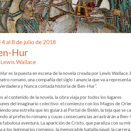
 4 al 8 de julio de 2018
en-Hur
Lewis Wallace
-Hur
es la puesta en escena de la novela creada por Lewis Wallace. 
eatro romano, una compañía del siglo I anuncia que va a representa
Verdadera y Nunca contada historia de Ben-Hur”.
es al contenido de la novela, la obra viaja por todos los lugares
nes del imaginario colectivo: el comienzo con los Magos de Orie
iendo una estrella que les guiará al Portal de Belén, la teja que se c
endo al prefecto romano y cuyas consecuencias arrastrarán a Ben
a fabulosa aventura. La aparición de Cristo, que paraliza con su mi
a a los legionarios romanos, la memorable batalla naval, la carrera