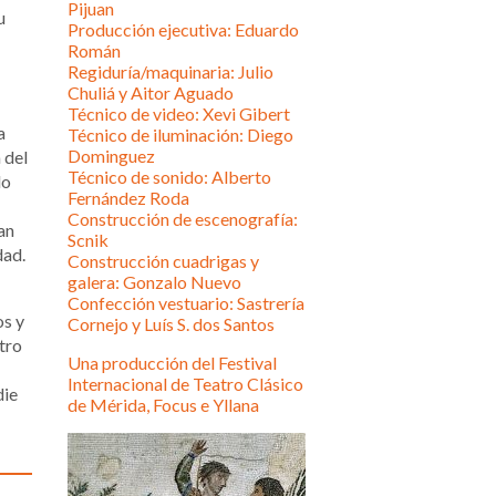
Pijuan
u
Producción ejecutiva: Eduardo
Román
Regiduría/maquinaria: Julio
Chuliá y Aitor Aguado
Técnico de video: Xevi Gibert
a
Técnico de iluminación: Diego
Dominguez
 del
Técnico de sonido: Alberto
do
Fernández Roda
Construcción de escenografía:
an
Scnik
dad.
Construcción cuadrigas y
galera: Gonzalo Nuevo
Confección vestuario: Sastrería
os y
Cornejo y Luís S. dos Santos
atro
Una producción del Festival
Internacional de Teatro Clásico
die
de Mérida, Focus e Yllana