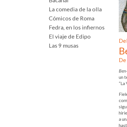
La comedia de la olla
Cómicos de Roma
Fedra, en los infiernos
El viaje de Edipo
Del
Las 9 musas
B
De 
Ben
un t
“La 
Fiel
comu
sigu
hiri
a un
hast