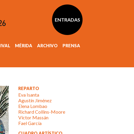
ENTRADAS
TIVAL
MÉRIDA
ARCHIVO
PRENSA
REPARTO
Eva Isanta
Agustín Jiménez
Elena Lombao
Richard Collins-Moore
Víctor Massán
Fael García
CUADRO ARTÍSTICO