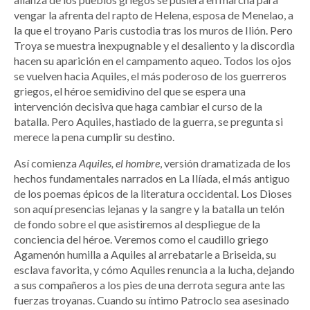
vengar la afrenta del rapto de Helena, esposa de Menelao, a
la que el troyano Paris custodia tras los muros de Ilión. Pero
Troya se muestra inexpugnable y el desaliento y la discordia
hacen su aparición en el campamento aqueo. Todos los ojos
se vuelven hacia Aquiles, el más poderoso de los guerreros
griegos, el héroe semidivino del que se espera una
intervención decisiva que haga cambiar el curso de la
batalla. Pero Aquiles, hastiado de la guerra, se pregunta si
merece la pena cumplir su destino.
Así comienza
Aquiles, el hombre
, versión dramatizada de los
hechos fundamentales narrados en La Ilíada, el más antiguo
de los poemas épicos de la literatura occidental. Los Dioses
son aquí presencias lejanas y la sangre y la batalla un telón
de fondo sobre el que asistiremos al despliegue de la
conciencia del héroe. Veremos como el caudillo griego
Agamenón humilla a Aquiles al arrebatarle a Briseida, su
esclava favorita, y cómo Aquiles renuncia a la lucha, dejando
a sus compañeros a los pies de una derrota segura ante las
fuerzas troyanas. Cuando su íntimo Patroclo sea asesinado