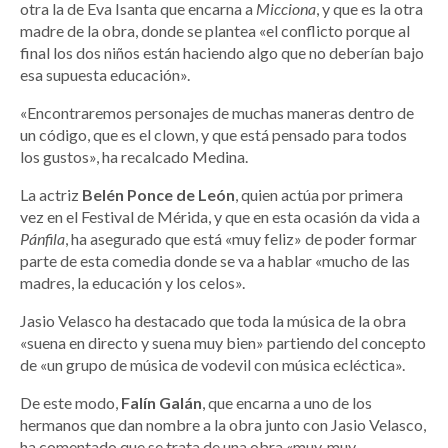
otra la de Eva Isanta que encarna a
Micciona
, y que es la otra
madre de la obra, donde se plantea «el conflicto porque al
final los dos niños están haciendo algo que no deberían bajo
esa supuesta educación».
«Encontraremos personajes de muchas maneras dentro de
un código, que es el clown, y que está pensado para todos
los gustos», ha recalcado Medina.
La actriz
Belén Ponce de León
, quien actúa por primera
vez en el Festival de Mérida, y que en esta ocasión da vida a
Pánfila
, ha asegurado que está «muy feliz» de poder formar
parte de esta comedia donde se va a hablar «mucho de las
madres, la educación y los celos».
Jasio Velasco ha destacado que toda la música de la obra
«suena en directo y suena muy bien» partiendo del concepto
de «un grupo de música de vodevil con música ecléctica».
De este modo,
Falín Galán
, que encarna a uno de los
hermanos que dan nombre a la obra junto con Jasio Velasco,
ha comentado que se trata de una obra «muy, muy