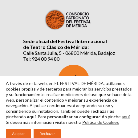
Sede oficial del Festival Internacional
de Teatro Clásico de Mérida:
Calle Santa Julia, 5 - 06800 Mérida, Badajoz
Tel: 924 00 94 80
SUSCRÍBETE
AL BOLETÍN
A través de esta web, en EL FESTIVAL DE MÉRIDA, utilizamos
cookies propias y de terceros para mejorar los servicios prestados
y su funcionamiento, realizar mediciones del uso que se hace de la
web, personalizar el contenido y mejorar su experiencia de
navegación. Al pulsar continuar
está aceptando su uso y
consintiendo su instalación. También puede
rechazarlas
pinchando
aquí.
Para
personalizar su configuración
pinche
aquí
.
Si desea más información visite nuestra
Política de Cookies
Aviso Legal
|
Política de Privacidad
|
Política de Cookies
|
Diseño: David Sueiro
Aceptar
Rechazar
|
Webmaster: Axel Kacelnik