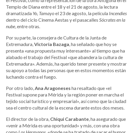
el Festival, como la representación de la obra Antígona en el
Templo de Diana entre el 18 y el 21 de agosto, la lectura
dramatizada
Yo, Tamayo
el 23 de agosto, la película
Incendies
dentro del ciclo Cinema Aestas y el pasacalles
Sócrates en la
nube
, entre otras.
Por su parte, la consejera de Cultura de la Junta de
Extremadura,
Victoria Bazaga
, ha señalado que hoy se
presenta «una propuesta muy interesante» al tiempo que ha
alabado el trabajo del Festival «que abandera la cultura de
Extremadura». Además, ha querido tener presente y mostrar
su apoyo a todas las personas que en estos momentos están
luchando contra el fuego.
Por otro lado,
Ana Aragoneses
ha resaltado que «el
Festival supone para Mérida y la región poner en marcha el
tejido social turístico y empresarial», así como que la ciudad
sea el centro cultural de la escena durante estos dos meses.
El director de la obra,
Chiqui Carabante
, ha asegurado que
«venir a Mérida es una oportunidad» y más, con una obra
como
Los Hermanos
, «donde se ha tratado de sacar el humor