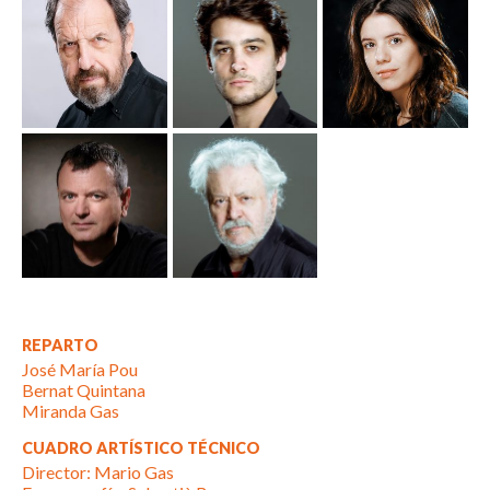
REPARTO
José María Pou
Bernat Quintana
Miranda Gas
CUADRO ARTÍSTICO TÉCNICO
Director: Mario Gas