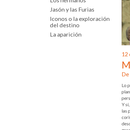
Los hermanos
Jasón y las Furias
Iconos o la exploración
del destino
La aparición
12 
M
De 
Lo p
plan
pers
Y sí
las 
cori
des
grac