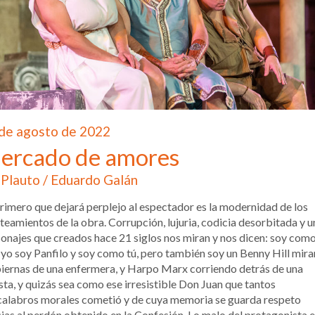
de agosto de 2022
ercado de amores
Plauto / Eduardo Galán
rimero que dejará perplejo al espectador es la modernidad de los
teamientos de la obra. Corrupción, lujuria, codicia desorbitada y 
onajes que creados hace 21 siglos nos miran y nos dicen: soy como
, yo soy Panfilo y soy como tú, pero también soy un Benny Hill mir
piernas de una enfermera, y Harpo Marx corriendo detrás de una
sta, y quizás sea como ese irresistible Don Juan que tantos
calabros morales cometió y de cuya memoria se guarda respeto
ias al perdón obtenido en la Confesión. Lo malo del protagonista 