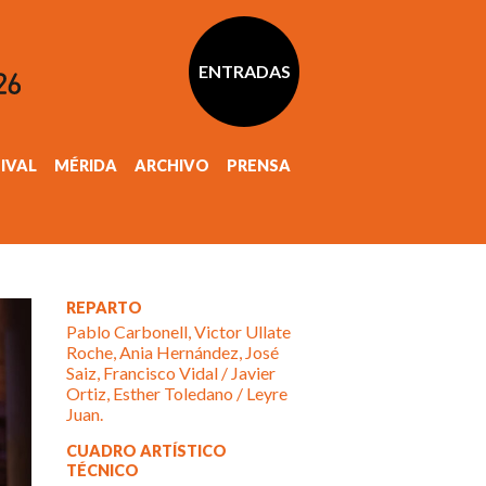
ENTRADAS
TIVAL
MÉRIDA
ARCHIVO
PRENSA
REPARTO
Pablo Carbonell, Victor Ullate
Roche, Ania Hernández, José
Saiz, Francisco Vidal / Javier
Ortiz, Esther Toledano / Leyre
Juan.
CUADRO ARTÍSTICO
TÉCNICO