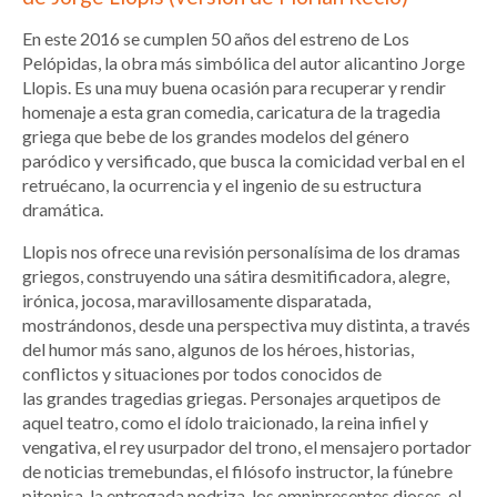
En este 2016 se cumplen 50 años del estreno de Los
Pelópidas, la obra más simbólica del autor alicantino Jorge
Llopis. Es una muy buena ocasión para recuperar y rendir
homenaje a esta gran comedia, caricatura de la tragedia
griega que bebe de los grandes modelos del género
paródico y versificado, que busca la comicidad verbal en el
retruécano, la ocurrencia y el ingenio de su estructura
dramática.
Llopis nos ofrece una revisión personalísima de los dramas
griegos, construyendo una sátira desmitificadora, alegre,
irónica, jocosa, maravillosamente disparatada,
mostrándonos, desde una perspectiva muy distinta, a través
del humor más sano, algunos de los héroes, historias,
conflictos y situaciones por todos conocidos de
las grandes tragedias griegas. Personajes arquetipos de
aquel teatro, como el ídolo traicionado, la reina infiel y
vengativa, el rey usurpador del trono, el mensajero portador
de noticias tremebundas, el filósofo instructor, la fúnebre
pitonisa, la entregada nodriza, los omnipresentes dioses, el