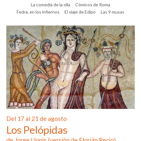
La comedia de la olla
Cómicos de Roma
Fedra, en los infiernos
El viaje de Edipo
Las 9 musas
Del 17 al 21 de agosto
Los Pelópidas
de Jorge Llopis (versión de Florián Recio)