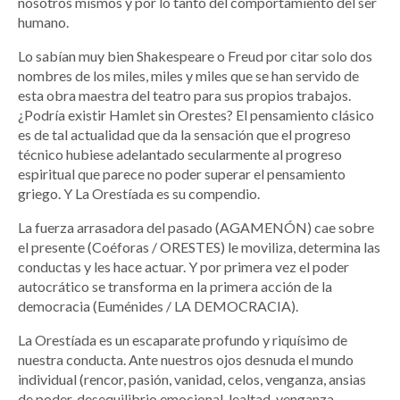
nosotros mismos y por lo tanto del comportamiento del ser
humano.
Lo sabían muy bien Shakespeare o Freud por citar solo dos
nombres de los miles, miles y miles que se han servido de
esta obra maestra del teatro para sus propios trabajos.
¿Podría existir Hamlet sin Orestes? El pensamiento clásico
es de tal actualidad que da la sensación que el progreso
técnico hubiese adelantado secularmente al progreso
espiritual que parece no poder superar el pensamiento
griego. Y La Orestíada es su compendio.
La fuerza arrasadora del pasado (AGAMENÓN) cae sobre
el presente (Coéforas / ORESTES) le moviliza, determina las
conductas y les hace actuar. Y por primera vez el poder
autocrático se transforma en la primera acción de la
democracia (Euménides / LA DEMOCRACIA).
La Orestíada es un escaparate profundo y riquísimo de
nuestra conducta. Ante nuestros ojos desnuda el mundo
individual (rencor, pasión, vanidad, celos, venganza, ansias
de poder, desequilibrio emocional, lealtad, venganza,