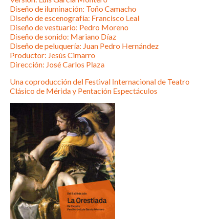
Diseño de iluminación: Toño Camacho
Diseño de escenografía: Francisco Leal
Diseño de vestuario: Pedro Moreno
Diseño de sonido: Mariano Díaz
Diseño de peluquería: Juan Pedro Hernández
Productor: Jesús Cimarro
Dirección: José Carlos Plaza
Una coproducción del Festival Internacional de Teatro
Clásico de Mérida y Pentación Espectáculos