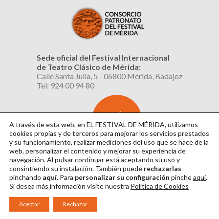
Sede oficial del Festival Internacional
de Teatro Clásico de Mérida:
Calle Santa Julia, 5 - 06800 Mérida, Badajoz
Tel: 924 00 94 80
SUSCRÍBETE
AL BOLETÍN
A través de esta web, en EL FESTIVAL DE MÉRIDA, utilizamos
cookies propias y de terceros para mejorar los servicios prestados
y su funcionamiento, realizar mediciones del uso que se hace de la
web, personalizar el contenido y mejorar su experiencia de
navegación. Al pulsar continuar
está aceptando su uso y
consintiendo su instalación. También puede
rechazarlas
pinchando
aquí.
Para
personalizar su configuración
pinche
aquí
.
Si desea más información visite nuestra
Política de Cookies
Aviso Legal
|
Política de Privacidad
|
Política de Cookies
|
Diseño: David Sueiro
Aceptar
Rechazar
|
Webmaster: Axel Kacelnik