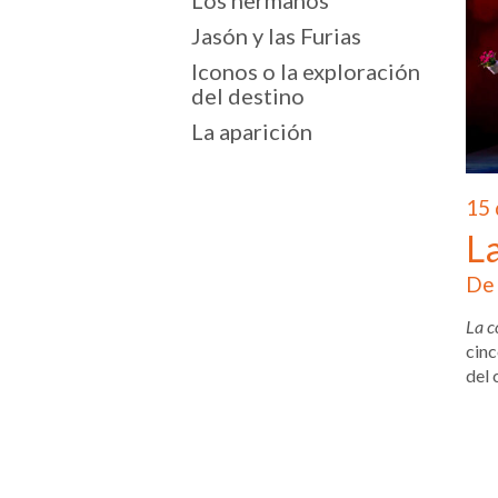
Los hermanos
Jasón y las Furias
Iconos o la exploración
del destino
La aparición
15 
La
De 
La c
cinc
del 