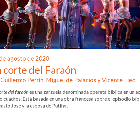
de agosto de 2020
 corte del Faraón
Guillermo Perrín, Miguel de Palacios y Vicente Lleó
orte del faraón
es una zarzuela denominada opereta bíblica en un ac
o cuadros. Está basada en una obra francesa sobre el episodio bíb
casto José y la esposa de Putifar.