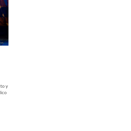
to y
lico