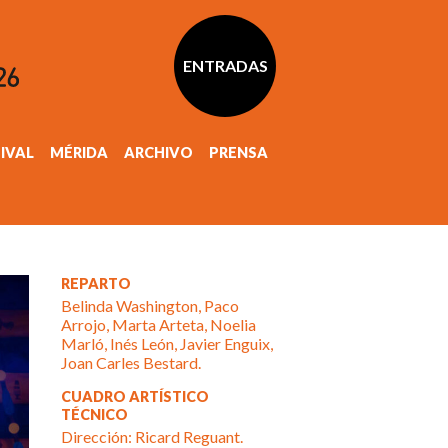
ENTRADAS
TIVAL
MÉRIDA
ARCHIVO
PRENSA
REPARTO
Belinda Washington, Paco
Arrojo, Marta Arteta, Noelia
Marló, Inés León, Javier Enguix,
Joan Carles Bestard.
CUADRO ARTÍSTICO
TÉCNICO
Dirección: Ricard Reguant.