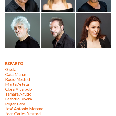
REPARTO
Gisela
Cata Munar
Rocio Madrid
Marta Arteta
Clara Alvarado
Tamara Agudo
Leandro Rivera
Roger Pera
José Antonio Moreno
Joan Carles Bestard