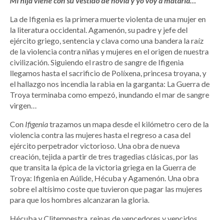
Mi hija viene con su vestido de novia y yo voy a matarla…
La de Ifigenia es la primera muerte violenta de una mujer en
la literatura occidental. Agamenón, su padre y jefe del
ejército griego, sentencia y clava como una bandera la raíz
de la violencia contra niñas y mujeres en el origen de nuestra
civilización. Siguiendo el rastro de sangre de Ifigenia
llegamos hasta el sacrificio de Políxena, princesa troyana, y
el hallazgo nos incendia la rabia en la garganta: La Guerra de
Troya terminaba como empezó, inundando el mar de sangre
virgen…
Con
Ifigenia
trazamos un mapa desde el kilómetro cero de la
violencia contra las mujeres hasta el regreso a casa del
ejército perpetrador victorioso. Una obra de nueva
creación, tejida a partir de tres tragedias clásicas, por las
que transita la épica de la victoria griega en la Guerra de
Troya: Ifigenia en Aúlide, Hécuba y Agamenón. Una obra
sobre el altísimo coste que tuvieron que pagar las mujeres
para que los hombres alcanzaran la gloria.
Hécuba y Clitemnestra, reinas de vencedores y vencidos,