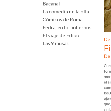
Bacanal
La comedia de la olla
Cómicos de Roma
Fedra, en los infiernos
El viaje de Edipo
Del
Las 9 musas
Fi
De 
Cuen
form
mord
el a
comp
los 
ejér
que,
sin 