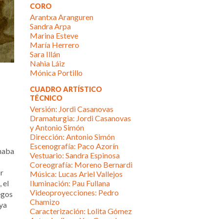
CORO
Arantxa Aranguren
Sandra Arpa
Marina Esteve
María Herrero
Sara Illán
Nahia Láiz
Mónica Portillo
CUADRO ARTÍSTICO
TÉCNICO
Versión: Jordi Casanovas
Dramaturgia: Jordi Casanovas
y Antonio Simón
Dirección: Antonio Simón
Escenografía: Paco Azorín
enaba
Vestuario: Sandra Espinosa
Coreografía: Moreno Bernardi
r
Música: Lucas Ariel Vallejos
 el
Iluminación: Pau Fullana
Videoproyecciones: Pedro
egos
Chamizo
oya
Caracterización: Lolita Gómez