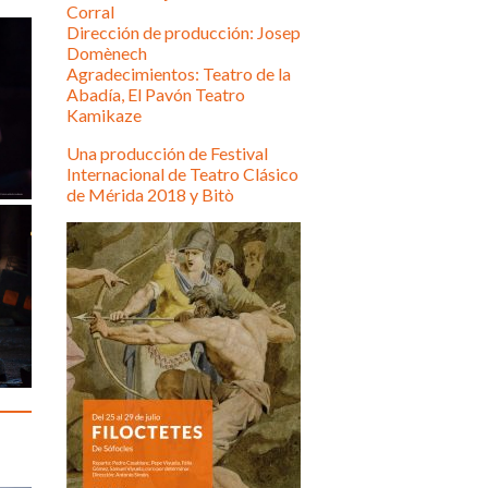
Corral
Dirección de producción: Josep
Domènech
Agradecimientos: Teatro de la
Abadía, El Pavón Teatro
Kamikaze
Una producción de Festival
Internacional de Teatro Clásico
de Mérida 2018 y Bitò