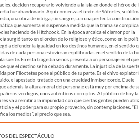
cles, deciden recuperarlo volviendo a la isla en donde el héroe de 
edia fue abandonado. Aquí comienza el texto de Sófocles, su últim
edia, una obra de intriga, sin sangre, con una perfecta construcció
ática que aumenta el suspense a medida que la trama se complica
cles haciendo de Hitchcock. En la época arcaica el clamor por la
icia surgió tanto en el orden de lo religioso y ético, como en lo polít
legó a defender la igualdad en los destinos humanos, en el sentido 
vidas de cada persona estuvieran equilibradas en el sentido de la b
la suerte. En esta tragedia se nos presenta a un personaje en el que
ce que el destino se ha cebado duramente. La injusticia de la suert
ida por Filoctetes pone al público de su parte. Es el chivo expiatori
uido, el apestado, tratado con una crueldad inmisericorde. Duele
ue además la altura moral del personaje está muy por encima de s
añeros verdugos, unos auténticos corruptos. Al público de hoy la
 les va a remitir a la impunidad con que ciertas gentes pueden utili
usticia y el poder para su propio provecho, sin contemplaciones. “El 
ifica los medios”, al precio que sea.
TOS DEL ESPECTÁCULO