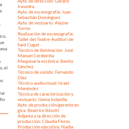
Ayte. de dirección: Gerard
la
Iravedra
a
Ayte. de escenografía: Juan
n
Sebastián Domínguez
Ayte. de vestuario: Alazne
.
Torres
Realización de escenografía:
ico.
Taller del Teatre-Auditori de
que
Sant Cugat
uena
Técnico de iluminación: José
Manuel Cerdeiriña
Maquinaria escénica: Benito
e
Sánchez
o, el
Técnico de sonido: Fernando
Díaz
us
Técnico audiovisual: Israel
Menéndez
zar
Técnica de caracterización y
fin
vestuario: Gema Solanilla
Ayte. de producción/gerente en
gira: Beatrice Binotti
Adjunta a la dirección de
producción: Clàudia Flores
Producción ejecutiva: Nadia