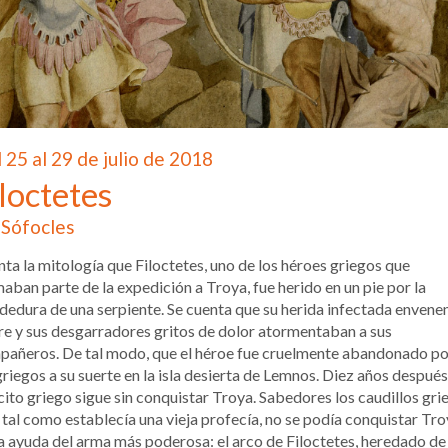
 25 al 29 de julio de 2018
loctetes
Sófocles
ta la mitología que Filoctetes, uno de los héroes griegos que
aban parte de la expedición a Troya, fue herido en un pie por la
edura de una serpiente. Se cuenta que su herida infectada enven
ire y sus desgarradores gritos de dolor atormentaban a sus
añeros. De tal modo, que el héroe fue cruelmente abandonado po
griegos a su suerte en la isla desierta de Lemnos. Diez años después,
cito griego sigue sin conquistar Troya. Sabedores los caudillos gri
 tal como establecía una vieja profecía, no se podía conquistar Tr
la ayuda del arma más poderosa: el arco de Filoctetes, heredado de