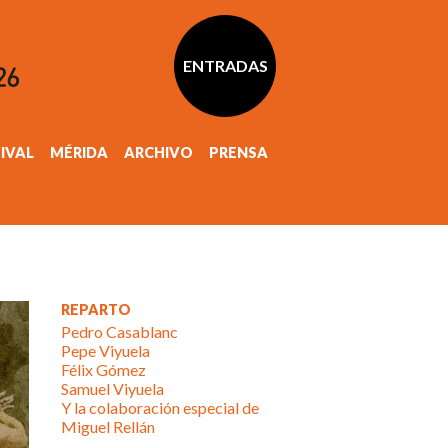
ENTRADAS
TIVAL
MÉRIDA
ARCHIVO
PRENSA
REPARTO
Pedro Casablanc
Pepe Viyuela
Félix Gómez
Samuel Viyuela
Y la colaboración especial de
Miguel Rellán