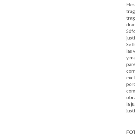
Hera
trag
trag
dram
Sófo
just
Se l
las 
y ma
pare
corr
excl
porq
comp
obra
la j
just
FO