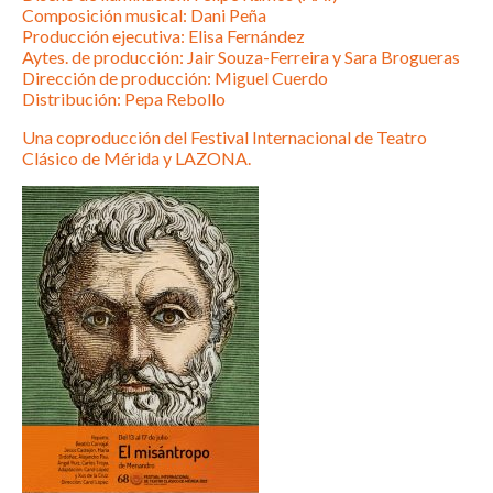
Composición musical: Dani Peña
Producción ejecutiva: Elisa Fernández
Aytes. de producción: Jair Souza-Ferreira y Sara Brogueras
Dirección de producción: Miguel Cuerdo
Distribución: Pepa Rebollo
Una coproducción del Festival Internacional de Teatro
Clásico de Mérida y LAZONA.