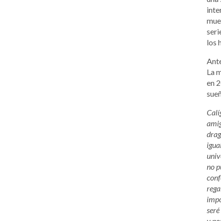
inte
muer
seri
los 
Ante
La m
en 2
sue
Calí
amig
drag
igua
univ
no p
conf
rega
impo
seré
y por