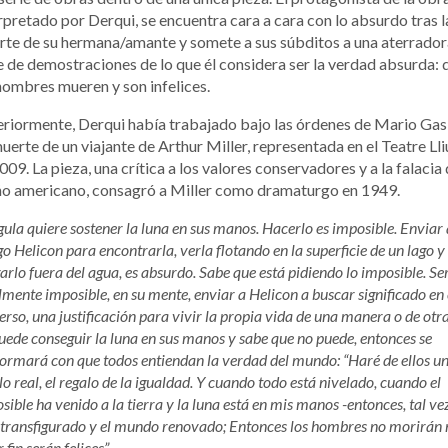
rpretado por Derqui, se encuentra cara a cara con lo absurdo tras l
te de su hermana/amante y somete a sus súbditos a una aterrador
e de demostraciones de lo que él considera ser la verdad absurda: 
hombres mueren y son infelices.
riormente, Derqui había trabajado bajo las órdenes de Mario Gas
uerte de un viajante de Arthur Miller, representada en el Teatre Lli
009. La pieza, una crítica a los valores conservadores y a la falacia 
ño americano, consagró a Miller como dramaturgo en 1949.
gula quiere sostener la luna en sus manos. Hacerlo es imposible. Enviar 
o Helicon para encontrarla, verla flotando en la superficie de un lago y
arlo fuera del agua, es absurdo. Sabe que está pidiendo lo imposible. Se
lmente imposible, en su mente, enviar a Helicon a buscar significado en 
erso, una justificación para vivir la propia vida de una manera o de otra
uede conseguir la luna en sus manos y sabe que no puede, entonces se
ormará con que todos entiendan la verdad del mundo: “Haré de ellos u
lo real, el regalo de la igualdad. Y cuando todo está nivelado, cuando el
sible ha venido a la tierra y la luna está en mis manos -entonces, tal vez
 transfigurado y el mundo renovado; Entonces los hombres no morirán
 fin serán felices”.