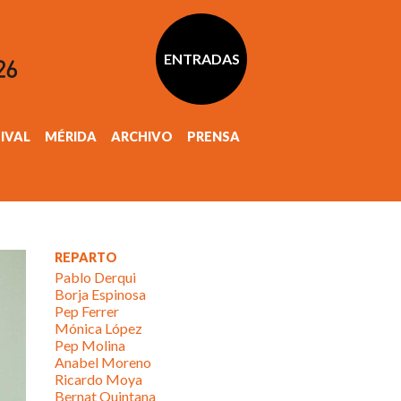
ENTRADAS
TIVAL
MÉRIDA
ARCHIVO
PRENSA
REPARTO
Pablo Derqui
Borja Espinosa
Pep Ferrer
Mónica López
Pep Molina
Anabel Moreno
Ricardo Moya
Bernat Quintana