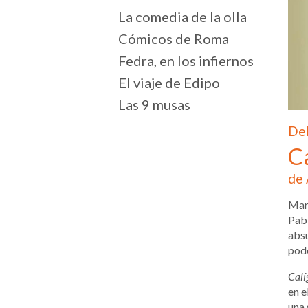
La comedia de la olla
Cómicos de Roma
Fedra, en los infiernos
El viaje de Edipo
Las 9 musas
Del
C
de 
Mari
Pabl
absu
pode
Calí
en e
una 