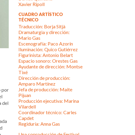
Xavier Ripoll
CUADRO ARTÍSTICO
TÉCNICO
Traducción: Borja Sitjà
Dramaturgia y dirección:
Mario Gas
Escenografía: Paco Azorín
Iluminación: Quico Gutiérrez
Figurinista: Antonio Belart
Espacio sonoro: Orestes Gas
Ayudante de dirección: Montse
Tixé
Dirección de producción:
Amparo Martínez
Jefa de producción: Maite
o por
Pijuan
el
Producción ejecutiva: Marina
a del
Vilardell
Coordinador técnico: Carles
Capdet
sada
Regiduría: Anna Gas
ad
,
Una coproducción de Festival