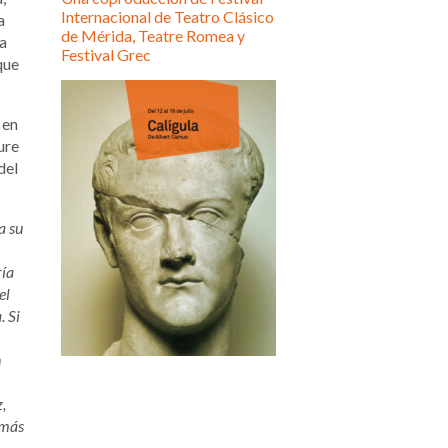
Internacional de Teatro Clásico
a
de Mérida, Teatre Romea y
a
Festival Grec
que
 en
ure
del
a su
ría
el
. Si
n
,
 más