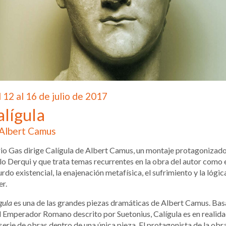
 12 al 16 de julio de 2017
alígula
Albert Camus
o Gas dirige Calígula de Albert Camus, un montaje protagonizad
o Derqui y que trata temas recurrentes en la obra del autor como 
rdo existencial, la enajenación metafísica, el sufrimiento y la lógic
r.
gula
es una de las grandes piezas dramáticas de Albert Camus. Ba
l Emperador Romano descrito por Suetonius, Calígula es en realid
serie de obras dentro de una única pieza. El protagonista de la obra