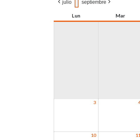
julio
septiembre
Lun
lunes
Mar
marte
3
03
agosto,
2026
10
10
1