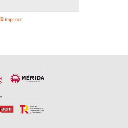
Imprimir
stas
ón