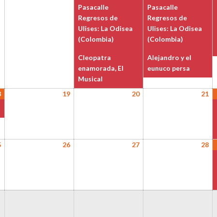
agosto,
agosto,
agosto,
events)
ag
ev
Pasacalle
Pasacalle
2026
2026
2026
20
Regresos de
Regresos de
Ulises: La Odisea
Ulises: La Odisea
(Colombia)
(Colombia)
Cleopatra
Alejandro y el
enamorada, El
eunuco persa
Musical
8
18
(1
19
19
20
20
21
21
agosto,
event)
agosto,
agosto,
ag
2026
2026
2026
20
5
25
26
26
27
27
28
28
agosto,
agosto,
agosto,
ag
2026
2026
2026
20