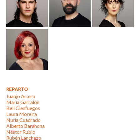
REPARTO
Juanjo Artero
María Garralón
Beli Cienfuegos
Laura Moreira
Nuria Cuadrado
Alberto Barahona
Néstor Rubio
Rubén Lanchazo