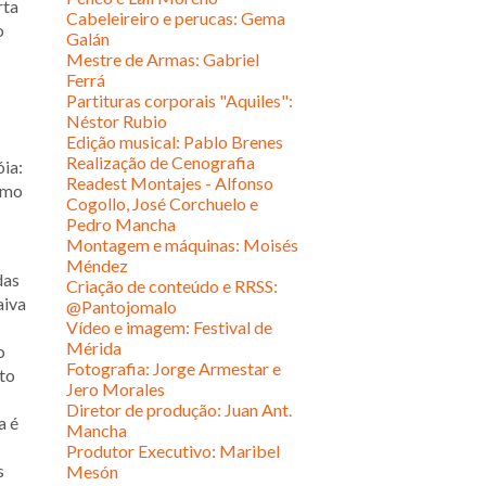
rta
Cabeleireiro e perucas: Gema
o
Galán
Mestre de Armas: Gabriel
Ferrá
Partituras corporais "Aquiles":
Néstor Rubio
Edição musical: Pablo Brenes
Realização de Cenografia
óia:
Readest Montajes - Alfonso
imo
Cogollo, José Corchuelo e
Pedro Mancha
Montagem e máquinas: Moisés
Méndez
das
Criação de conteúdo e RRSS:
aiva
@Pantojomalo
Vídeo e imagem: Festival de
Mérida
o
Fotografia: Jorge Armestar e
to
Jero Morales
Diretor de produção: Juan Ant.
a é
Mancha
Produtor Executivo: Maribel
s
Mesón