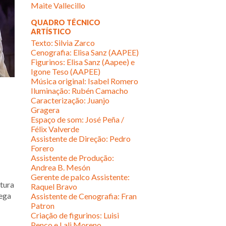
Maite Vallecillo
QUADRO TÉCNICO
ARTÍSTICO
Texto: Silvia Zarco
Cenografia: Elisa Sanz (AAPEE)
Figurinos: Elisa Sanz (Aapee) e
Igone Teso (AAPEE)
Música original: Isabel Romero
Iluminação: Rubén Camacho
Caracterização: Juanjo
Gragera
Espaço de som: José Peña /
Félix Valverde
Assistente de Direção: Pedro
Forero
Assistente de Produção:
Andrea B. Mesón
Gerente de palco Assistente:
atura
Raquel Bravo
rega
Assistente de Cenografia: Fran
Patron
Criação de figurinos: Luisi
Penco e Lali Moreno