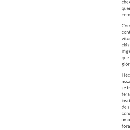
cheg
quei
com
Com 
cont
vito
clás
Ifig
que 
glór
Hécu
assa
se t
fera
inst
de s
cond
uma 
fora