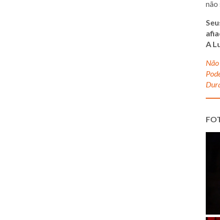
não 
Seu
afi
A L
Não 
Pode
Dura
FO