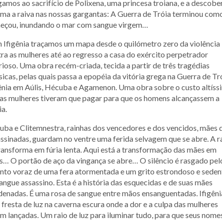
amos ao sacrifício de Polixena, uma princesa troiana, e a descobe
ma a raiva nas nossas gargantas: A Guerra de Tróia terminou com
eçou, inundando o mar com sangue virgem…
Ifigênia traçamos um mapa desde o quilómetro zero da violência
ra as mulheres até ao regresso a casa do exército perpetrador
rioso. Uma obra recém-criada, tecida a partir de três tragédias
sicas, pelas quais passa a epopéia da vitória grega na Guerra de Tr
ênia em Aúlis, Hécuba e Agamenon. Uma obra sobre o custo altíss
as mulheres tiveram que pagar para que os homens alcançassem a
ia.
ba e Clitemnestra, rainhas dos vencedores e dos vencidos, mães 
ssinadas, guardam no ventre uma ferida selvagem que se abre. A r
ransforma em fúria lenta. Aqui está a transformação das mães em
s… O portão de aço da vingança se abre… O silêncio é rasgado pel
into voraz de uma fera atormentada e um grito estrondoso e seden
angue assassino. Esta é a história das esquecidas e de suas mães
enadas. É uma rosa de sangue entre mãos ensanguentadas. Ifigêni
fresta de luz na caverna escura onde a dor e a culpa das mulheres
m lançadas. Um raio de luz para iluminar tudo, para que seus nome