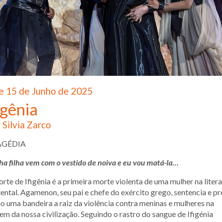
e 15 de Junho de 2025
igênia
 Silvia Zarco
AGÉDIA
a filha vem com o vestido de noiva e eu vou matá-la…
rte de Ifigênia é a primeira morte violenta de uma mulher na liter
ental. Agamenon, seu pai e chefe do exército grego, sentencia e p
 uma bandeira a raiz da violência contra meninas e mulheres na
em da nossa civilização. Seguindo o rastro do sangue de Ifigénia