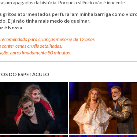
sejam apagados da história. Porque o silêncio não é inocente.
s gritos atormentados perfuraram minha barriga como vidr
ado. E já não tinha mais medo de queimar.
uz é Nossa.
recomendado para crianças menores de 12 anos.
 conter cenas cruéis detalhadas.
ção: aproximadamente 90 minutos.
TOS DO ESPETÁCULO