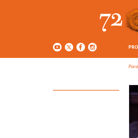
PR
Para