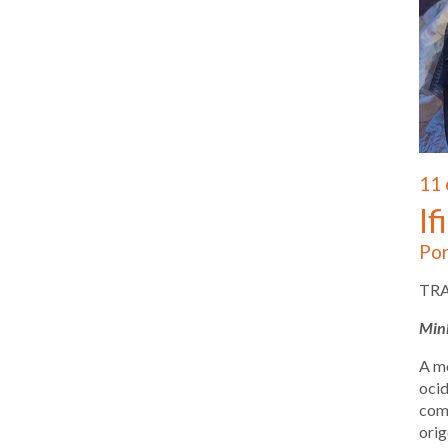
11 
If
Por
TR
Minh
A mo
ocid
como
orig