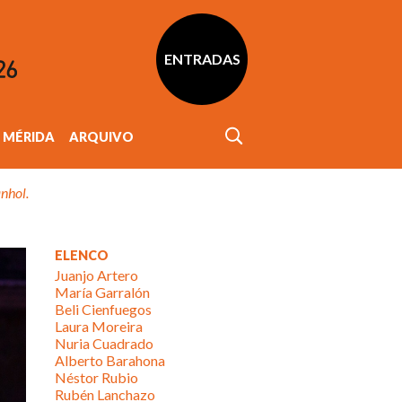
ENTRADAS
MÉRIDA
ARQUIVO
nhol.
ELENCO
Juanjo Artero
María Garralón
Beli Cienfuegos
Laura Moreira
Nuria Cuadrado
Alberto Barahona
Néstor Rubio
Rubén Lanchazo