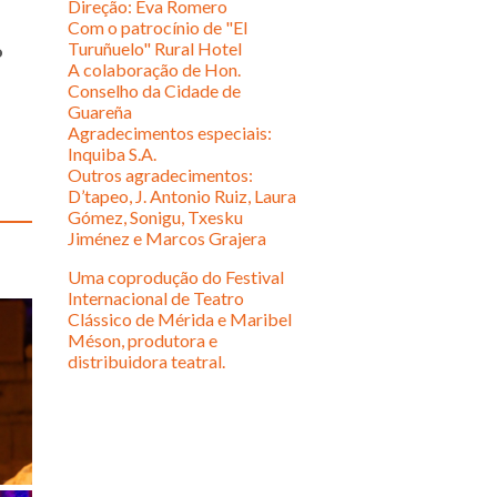
Direção: Eva Romero
Com o patrocínio de "El
Turuñuelo" Rural Hotel
o
A colaboração de Hon.
Conselho da Cidade de
Guareña
Agradecimentos especiais:
Inquiba S.A.
Outros agradecimentos:
D’tapeo, J. Antonio Ruiz, Laura
Gómez, Sonigu, Txesku
Jiménez e Marcos Grajera
Uma coprodução do Festival
Internacional de Teatro
Clássico de Mérida e Maribel
Méson, produtora e
distribuidora teatral.