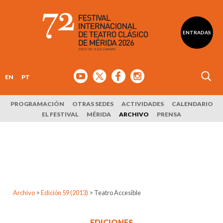
ENTRADAS
EN
PT
PROGRAMACIÓN
OTRAS SEDES
ACTIVIDADES
CALENDARIO
EL FESTIVAL
MÉRIDA
ARCHIVO
PRENSA
Archivo
>
Edición 59 (2013)
>
Teatro Accesible
EDICIONES