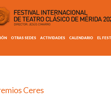
IÓN
OTRAS SEDES
ACTIVIDADES
CALENDARIO
EL FES
remios Ceres