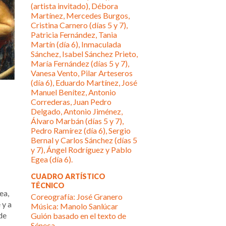
(artista invitado), Débora
Martínez, Mercedes Burgos,
Cristina Carnero (días 5 y 7),
Patricia Fernández, Tania
Martín (día 6), Inmaculada
Sánchez, Isabel Sánchez Prieto,
María Fernández (días 5 y 7),
Vanesa Vento, Pilar Arteseros
(día 6), Eduardo Martínez, José
Manuel Benítez, Antonio
Correderas, Juan Pedro
Delgado, Antonio Jiménez,
Álvaro Marbán (días 5 y 7),
Pedro Ramírez (día 6), Sergio
Bernal y Carlos Sánchez (días 5
y 7), Ángel Rodríguez y Pablo
Egea (día 6).
CUADRO ARTÍSTICO
TÉCNICO
ea,
Coreografía: José Granero
 y a
Música: Manolo Sanlúcar
de
Guión basado en el texto de
Séneca