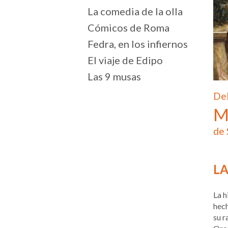
La comedia de la olla
Cómicos de Roma
Fedra, en los infiernos
El viaje de Edipo
Las 9 musas
Del
M
de 
L
La h
hech
su r