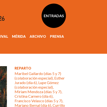
ENTRADAS
TIVAL
MÉRIDA
ARCHIVO
PRENSA
REPARTO
Maribel Gallardo (días 5 y 7)
(colaboración especial), Esther
Jurado (día 6), Lupe Gómez
(colaboración especial),
Miriam Mendoza (días 5 y 7),
Cristina Carnero (día 6),
Francisco Velasco (días 5 y 7),
Mariano Bernal (día 6), Currillo