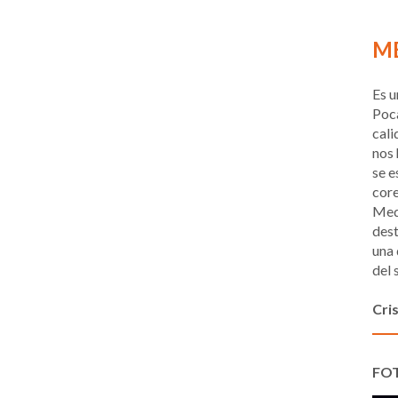
ME
Es u
Poca
cali
nos 
se e
core
Mede
dest
una 
del 
Cri
FO