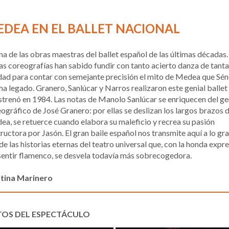
DEA EN EL BALLET NACIONAL
na de las obras maestras del ballet español de las últimas décadas.
s coreografías han sabido fundir con tanto acierto danza de tanta
dad para contar con semejante precisión el mito de Medea que Sé
ha legado. Granero, Sanlúcar y Narros realizaron este genial ballet
strenó en 1984. Las notas de Manolo Sanlúcar se enriquecen del ge
ográfico de José Granero: por ellas se deslizan los largos brazos 
a, se retuerce cuando elabora su maleficio y recrea su pasión
ructora por Jasón. El gran baile español nos transmite aquí a lo gr
de las historias eternas del teatro universal que, con la honda expr
sentir flamenco, se desvela todavía más sobrecogedora.
stina Marinero
TOS DEL ESPECTÁCULO