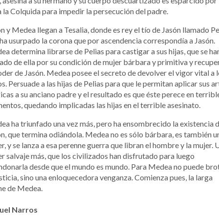
 asesina a su hermano y su cuerpo descuartizado es esparcido por
 la Colquida para impedir la persecución del padre.
n y Medea llegan a Tesalia, donde es rey el tío de Jasón llamado Pe
ha usurpado la corona que por ascendencia correspondía a Jasón.
a determina librarse de Pelias para castigar a sus hijas, que se ha
ado de ella por su condición de mujer bárbara y primitiva y recupe
oder de Jasón. Medea posee el secreto de devolver el vigor vital a 
os. Persuade a las hijas de Pelias para que le permitan aplicar sus ar
cas a su anciano padre y el resultado es que éste perece en terribl
entos, quedando implicadas las hijas en el terrible asesinato.
a ha triunfado una vez más, pero ha ensombrecido la existencia 
n, que termina odiándola. Medea no es sólo bárbara, es también u
r, y se lanza a esa perenne guerra que libran el hombre y la mujer. 
r salvaje más, que los civilizados han disfrutado para luego
ndonarla desde que el mundo es mundo. Para Medea no puede bro
usticia, sino una enloquecedora venganza. Comienza pues, la larga
he de Medea.
uel Narros