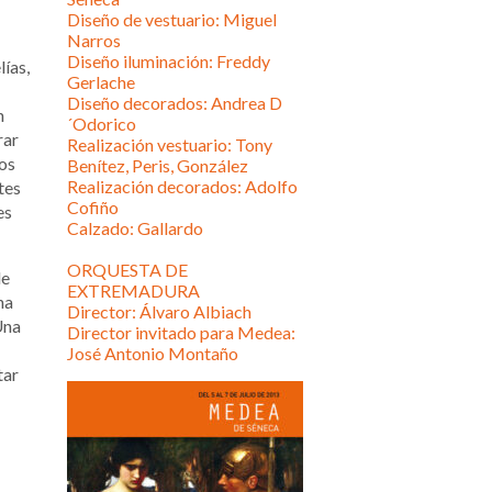
Diseño de vestuario: Miguel
Narros
Diseño iluminación: Freddy
lías,
Gerlache
Diseño decorados: Andrea D
n
´Odorico
rar
Realización vestuario: Tony
los
Benítez, Peris, González
Realización decorados: Adolfo
tes
Cofiño
es
Calzado: Gallardo
ORQUESTA DE
de
EXTREMADURA
na
Director: Álvaro Albiach
Una
Director invitado para Medea:
José Antonio Montaño
tar