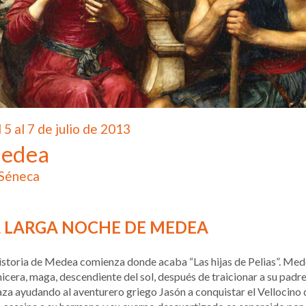
 5 al 7 de julio de 2013
edea
Séneca
A LARGA NOCHE DE MEDEA
istoria de Medea comienza donde acaba “Las hijas de Pelias”. Med
icera, maga, descendiente del sol, después de traicionar a su padre
aza ayudando al aventurero griego Jasón a conquistar el Vellocino 