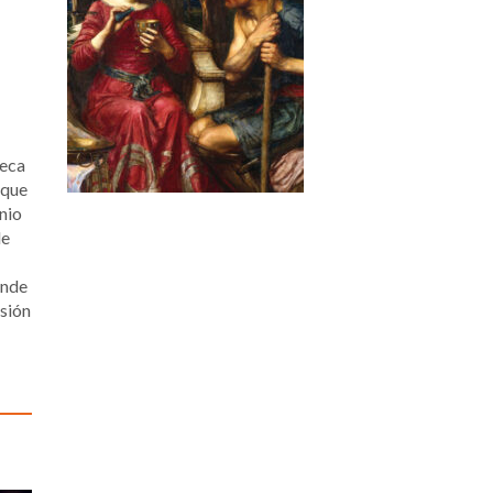
neca
 que
nio
de
ande
esión