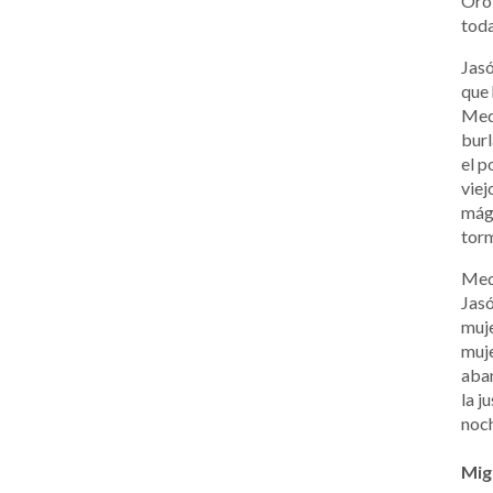
Oro,
toda
Jasó
que 
Mede
burl
el p
viej
mági
torm
Mede
Jasó
muje
muje
aba
la j
noc
Mig