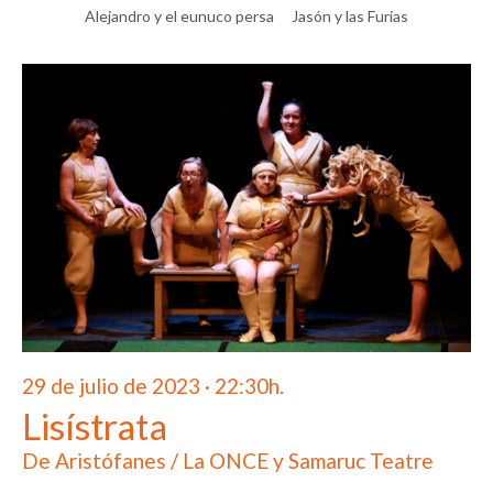
Alejandro y el eunuco persa
Jasón y las Furias
29 de julio de 2023 · 22:30h.
Lisístrata
De Aristófanes / La ONCE y Samaruc Teatre