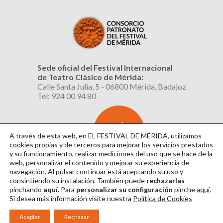
Sede oficial del Festival Internacional
de Teatro Clásico de Mérida:
Calle Santa Julia, 5 - 06800 Mérida, Badajoz
Tel: 924 00 94 80
SUSCRÍBETE
AL BOLETÍN
A través de esta web, en EL FESTIVAL DE MÉRIDA, utilizamos
cookies propias y de terceros para mejorar los servicios prestados
y su funcionamiento, realizar mediciones del uso que se hace de la
web, personalizar el contenido y mejorar su experiencia de
navegación. Al pulsar continuar
está aceptando su uso y
consintiendo su instalación. También puede
rechazarlas
pinchando
aquí.
Para
personalizar su configuración
pinche
aquí
.
Si desea más información visite nuestra
Política de Cookies
Aviso Legal
|
Política de Privacidad
|
Política de Cookies
|
Diseño: David Sueiro
Aceptar
Rechazar
|
Webmaster: Axel Kacelnik