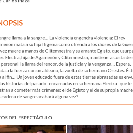
é Carlos Plaza
NOPSIS
angre llama a la sangre… La violencia engendra violencia: El rey
enón mata a su hija Ifigenia como ofrenda a los dioses de la Guerr
 vez muere a manos de Clitemnestra y su amante Egisto, que usurpa
r. Electra, hija de Agamenón y Clitemnestra, mantiene, a costa de 
 personal, la llama del rencor, de la justicia y la venganza… Espera,
da a la fuerza con un aldeano, la vuelta de su hermano Orestes. Ést
a al fin… Un joven educado fuera de estas tierras abrasadas es env
las historias del pasado -encarnadas en su hermana Electra- que le
stran a cometer más crímenes: el de Egisto y el de su propia madre
 cadena de sangre acabará alguna vez?
TOS DEL ESPECTÁCULO