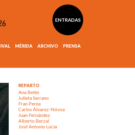
ENTRADAS
TIVAL
MÉRIDA
ARCHIVO
PRENSA
REPARTO
Ana Belén
Julieta Serrano
Fran Perea
Carlos Álvarez-Nóvoa
Juan Fernández
Alberto Berzal
José Antonio Lucia