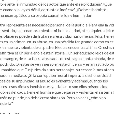
re ante la inmunidad de los actos que ante él se producen? ¿Qué
r cuando la ley es débil, corrupta e ineficaz? ¿Debe el hombre
anecer apático a su propia causa herida y humillada?
tra representa esa necesidad personal de la justicia. Para ella la vi
e sentido, ni el enamoramiento , ni la sexualidad, ni cualquiera del r
os placeres pueden disfrutarse si esa vida, más o menos feliz, tiene 
es en un crimen, en un abuso, en una pérdida tan grande como en es
 la muerte violenta de un padre. Electra encuentra al fin a Orestes
efinitiva es un ser ajeno a esta historia… un ser educado lejos de es
de sangre, de esta tierra abrasada, de este agua contaminada, de e
 podrido. Orestes se ve inmerso en este universo y es arrastrado por
umanidad que Eurípides da a sus personajes, su cercanía, nos afect
odo inmediato. ¿Si la corrupción moral impera, la deshonestidad
dea de su impunidad, el abuso es evidente y además, cuando los
res -esos dioses inexistentes ya- fallan, o son ellos mismos los
dores del caos, tiene el hombre que cegarse y violentar el sistema?
azón no puede, no debe crear sinrazón. Pero a veces ¿cómo no
enderla?