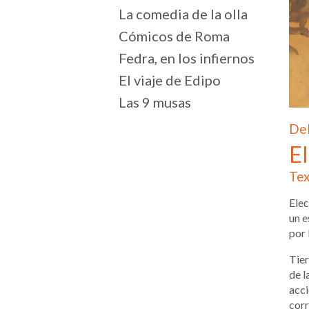
La comedia de la olla
Cómicos de Roma
Fedra, en los infiernos
El viaje de Edipo
Las 9 musas
Del
El
Tex
Elec
un e
por 
Tier
de l
acci
corr