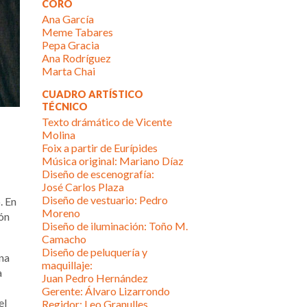
CORO
Ana García
Meme Tabares
Pepa Gracia
Ana Rodríguez
Marta Chai
CUADRO ARTÍSTICO
TÉCNICO
Texto drámático de Vicente
Molina
Foix a partir de Eurípides
Música original: Mariano Díaz
Diseño de escenografía:
José Carlos Plaza
Diseño de vestuario: Pedro
. En
Moreno
ión
Diseño de iluminación: Toño M.
Camacho
Diseño de peluquería y
ana
maquillaje:
a
Juan Pedro Hernández
Gerente: Álvaro Lizarrondo
el
Regidor: Leo Granulles