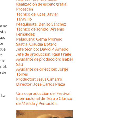
Realización de escenografía:
Proescen
Técnico de luces: Javier
Taravillo
Maquinista: Benito Sánchez
da no
Técnico de sonido: Arsenio
esto
Fernández
sus
Peluquera: Gema Moreno
te
Sastra: Claudia Botero
 que
Jefe técnico: David P. Arnedo
Jefe de producción: Raúl Fraile
te
Ayudante de producción: Isabel
ste
Sáiz
 él.
Ayudante de dirección: Jorge
a de
Torres
Productor: Jesús Cimarro
Director: José Carlos Plaza
Una coproducción del Festival
 La
Internacional de Teatro Clásico
de Mérida y Pentación.