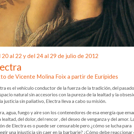
 20 al 22 y del 24 al 29 de julio de 2012
ectra
to de Vicente Molina Foix a partir de Eurípides
tra es el vehículo conductor de la fuerza de la tradición, del pasado
spacio natural sin accesorios con la pureza de la lealtad y la obses
la justicia sin paliativo, Electra lleva a cabo su misión.
ra, agua, fuego y aire son los contenedores de esa energía que em
a lealtad, del dolor, del rencor , del deseo de venganza y del amor. L
ón de Electra es o puede ser censurable pero ¿cómo se lucha para
egir una injusticia sin caer en la barbarie? ¿Cómo debe reaccionar 