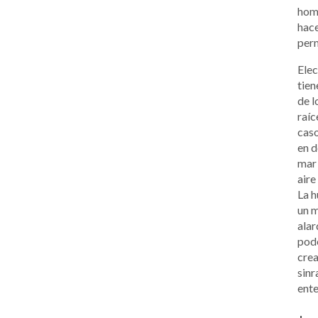
homb
hace
perm
Elec
tien
de l
raíc
caso
en d
mar 
aire
La h
un m
alar
pode
crea
sinr
ent