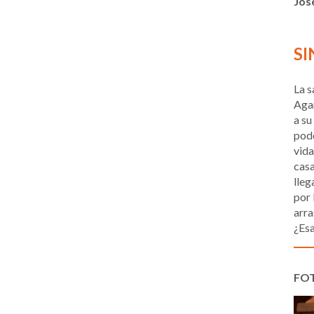
Jos
SI
La s
Agam
a su
pode
vida
casa
lleg
por 
arra
¿Esa
FO