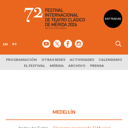
ENTRADAS
EN
PT
PROGRAMACIÓN
OTRAS SEDES
ACTIVIDADES
CALENDARIO
EL FESTIVAL
MÉRIDA
ARCHIVO
PRENSA
MEDELLÍN
Jasón y las Furias
Cleopatra enamorada, El Musical