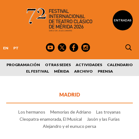
ENTRADAS
EN
PT
PROGRAMACIÓN
OTRAS SEDES
ACTIVIDADES
CALENDARIO
EL FESTIVAL
MÉRIDA
ARCHIVO
PRENSA
MADRID
Los hermanos
Memorias de Adriano
Las troyanas
Cleopatra enamorada, El Musical
Jasón y las Furias
Alejandro y el eunuco persa