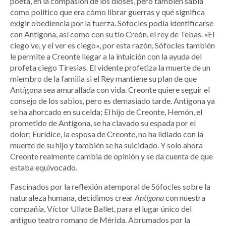
poeta, en la compasión de los dioses, pero también sabía
como político que era cómo librar guerras y qué significa
exigir obediencia por la fuerza. Sófocles podía identificarse
con Antígona, así como con su tío Creón, el rey de Tebas. «El
ciego ve, y el ver es ciego», por esta razón, Sófocles también
le permite a Creonte llegar a la intuición con la ayuda del
profeta ciego Tiresias. El vidente profetiza la muerte de un
miembro de la familia si el Rey mantiene su plan de que
Antígona sea amurallada con vida. Creonte quiere seguir el
consejo de los sabios, pero es demasiado tarde. Antígona ya
se ha ahorcado en su celda; El hijo de Creonte, Hemón, el
prometido de Antígona, se ha clavado su espada por el
dolor; Eurídice, la esposa de Creonte, no ha lidiado con la
muerte de su hijo y también se ha suicidado. Y solo ahora
Creonte realmente cambia de opinión y se da cuenta de que
estaba equivocado.
Fascinados por la reflexión atemporal de Sófocles sobre la
naturaleza humana, decidimos crear
Antígona
con nuestra
compañía, Víctor Ullate Ballet, para el lugar único del
antiguo teatro romano de Mérida. Abrumados por la