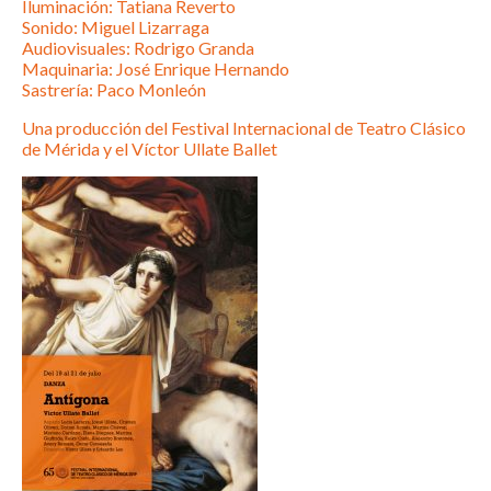
Iluminación: Tatiana Reverto
Sonido: Miguel Lizarraga
Audiovisuales: Rodrigo Granda
Maquinaria: José Enrique Hernando
Sastrería: Paco Monleón
Una producción del Festival Internacional de Teatro Clásico
de Mérida y el Víctor Ullate Ballet