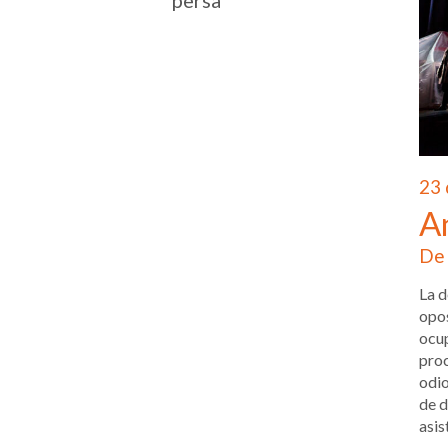
persa
23 
A
De 
La d
opos
ocup
proc
odio
de d
asis