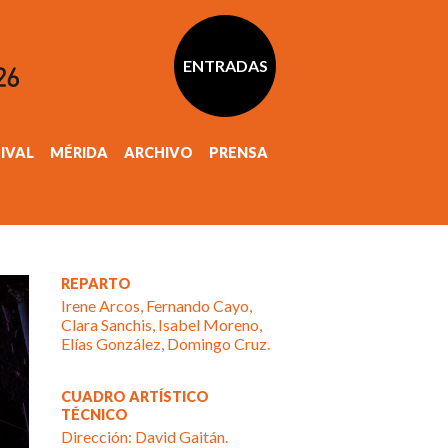
ENTRADAS
TIVAL
MÉRIDA
ARCHIVO
PRENSA
REPARTO
Irene Arcos, Fernando Cayo,
Clara Sanchis, Isabel Moreno,
Elías González, Domingo Cruz.
CUADRO ARTÍSTICO
TÉCNICO
Dirección: David Gaitán.