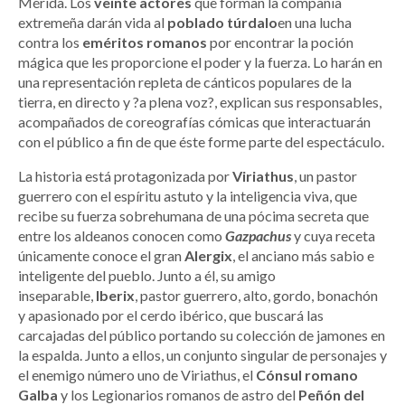
Mérida. Los
veinte actores
que forman la compañía
extremeña darán vida al
poblado túrdalo
en una lucha
contra los
eméritos romanos
por encontrar la poción
mágica que les proporcione el poder y la fuerza. Lo harán en
una representación repleta de cánticos populares de la
tierra, en directo y ?a plena voz?, explican sus responsables,
acompañados de coreografías cómicas que interactuarán
con el público a fin de que éste forme parte del espectáculo.
La historia está protagonizada por
Viriathus
, un pastor
guerrero con el espíritu astuto y la inteligencia viva, que
recibe su fuerza sobrehumana de una pócima secreta que
entre los aldeanos conocen como
Gazpachus
y cuya receta
únicamente conoce el gran
Alergix
, el anciano más sabio e
inteligente del pueblo. Junto a él, su amigo
inseparable,
Iberix
, pastor guerrero, alto, gordo, bonachón
y apasionado por el cerdo ibérico, que buscará las
carcajadas del público portando su colección de jamones en
la espalda. Junto a ellos, un conjunto singular de personajes y
el enemigo número uno de Viriathus, el
Cónsul romano
Galba
y los Legionarios romanos de astro del
Peñón del