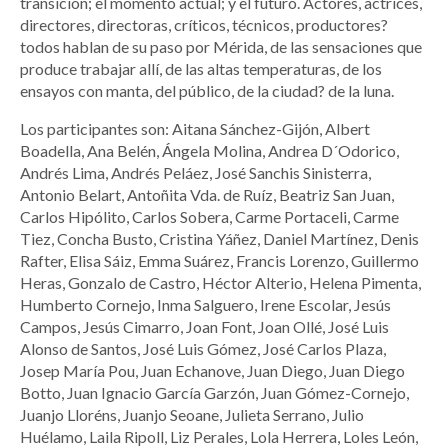
transición; el momento actual; y el futuro. Actores, actrices,
directores, directoras, críticos, técnicos, productores?
todos hablan de su paso por Mérida, de las sensaciones que
produce trabajar allí, de las altas temperaturas, de los
ensayos con manta, del público, de la ciudad? de la luna.
Los participantes son: Aitana Sánchez-Gijón, Albert
Boadella, Ana Belén, Ángela Molina, Andrea D´Odorico,
Andrés Lima, Andrés Peláez, José Sanchis Sinisterra,
Antonio Belart, Antoñita Vda. de Ruíz, Beatriz San Juan,
Carlos Hipólito, Carlos Sobera, Carme Portaceli, Carme
Tiez, Concha Busto, Cristina Yáñez, Daniel Martínez, Denis
Rafter, Elisa Sáiz, Emma Suárez, Francis Lorenzo, Guillermo
Heras, Gonzalo de Castro, Héctor Alterio, Helena Pimenta,
Humberto Cornejo, Inma Salguero, Irene Escolar, Jesús
Campos, Jesús Cimarro, Joan Font, Joan Ollé, José Luis
Alonso de Santos, José Luis Gómez, José Carlos Plaza,
Josep María Pou, Juan Echanove, Juan Diego, Juan Diego
Botto, Juan Ignacio García Garzón, Juan Gómez-Cornejo,
Juanjo Lloréns, Juanjo Seoane, Julieta Serrano, Julio
Huélamo, Laila Ripoll, Liz Perales, Lola Herrera, Loles León,