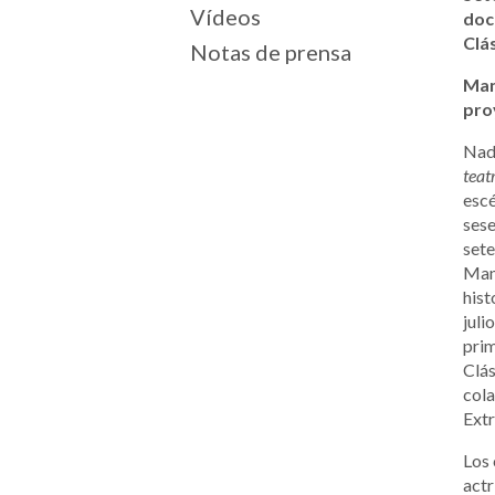
Vídeos
doc
Clá
Notas de prensa
Man
pro
Nadi
teat
escé
sese
sete
Manu
hist
juli
prim
Clás
cola
Extr
Los 
actr