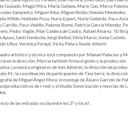
te Guisado, Magüi Mira, Maria Galiana, Mario Gas, Merce Paloma
edes Sampietro, Miguel Alba, Miguel Rellán, Natalia Menéndez,
lia Millán, Nathalie Poza, Nuria Espert, Nuria Gallardo, Paco Azor
 Carrillo, Paco Vadillo, Paloma Bomé, Patricia García Méndez, P
no, Pedro Yagüe, Pilar Caldera de Castro, Rafael Álvarez ?El Bruj
 Ayuso, Santi Fondevila, Sergi Belbel, Silvia Marsó, Sonia Castelo,
tán Ulloa, Verónica Forqué, Vicky Peña y Xavier Alberti.
uadro artístico y técnico está compuesto por Manuel Palacios y M
ia en la dirección. Murcia también firma el guión y la producción
utiva. La música original es de Inés Almirón; la dirección de produ
ato M.; la coordinación de participantes de Tina Serra; la direcció
grafía de Miguel Ángel Mora; el montaje de Álvaro Garrido de Pa
ostproducción es de i-real; y el Studio Sonorización y mezclas de L
ina.
recio de las entradas oscila entre los 2? y los 6?.