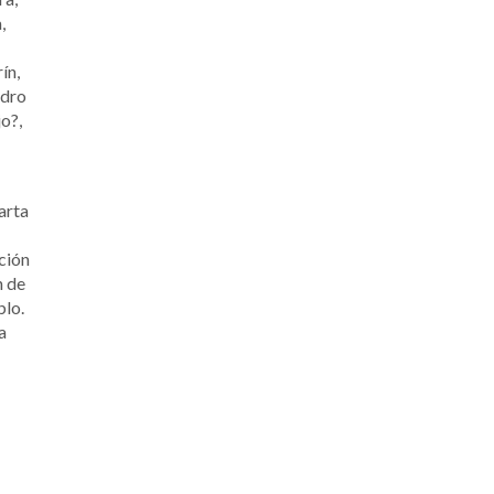
,
ín,
edro
o?,
arta
cción
n de
blo.
a