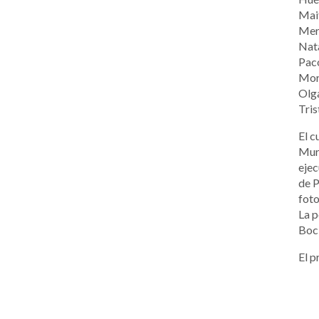
Mai
Merc
Nata
Paco
More
Olga
Tris
El c
Murc
ejec
de P
foto
La p
Boc
El p