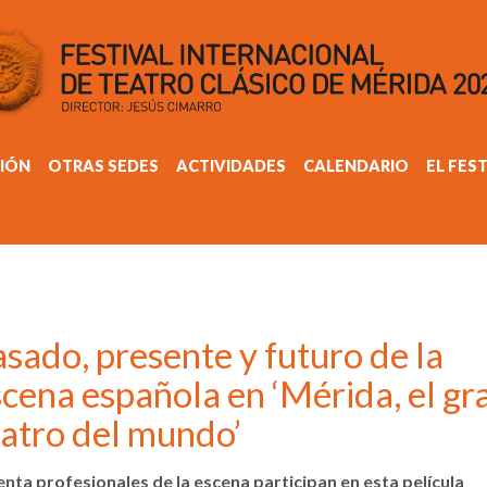
IÓN
OTRAS SEDES
ACTIVIDADES
CALENDARIO
EL FES
sado, presente y futuro de la
cena española en ‘Mérida, el gr
eatro del mundo’
enta profesionales de la escena participan en esta película