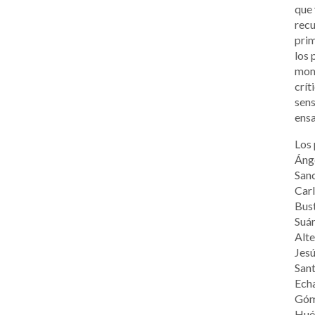
que 
recu
prim
los 
mome
crít
sens
ensa
Los 
Ánge
Sanc
Carl
Bust
Suár
Alte
Jesú
Sant
Echa
Góme
Huél