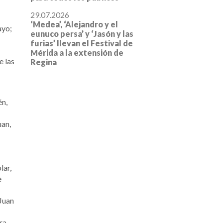
29.07.2026
‘Medea’, ‘Alejandro y el
ayo;
eunuco persa’ y ‘Jasón y las
furias’ llevan el Festival de
Mérida a la extensión de
e las
Regina
én,
uan,
lar,
e
Juan
ra,