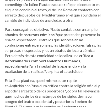
comediógrafo latino Plauto trata de reflejar el contexto en
el que se concibió el texto, el de una Roma en contacto con
el resto de pueblos del Mediterráneo en el que abundaba el
cambio de individuos de una ciudad a otra.
Para conseguir su objetivo, Plauto contaba con un amplio
abanico de
recursos cómicos
?que pretenden provocar la
risa del espectador?, entre los que sobresalen las
confusiones entre personajes, las identificaciones falsas, las
sorpresas inesperadas y los arrebatos de locura cómica.
Pero detrás de esta comicidad se localiza una
crítica a
determinados comportamientos humanos
,
especialmente ?a la falsedad de la apariencia y a la
ocultación de la realidad?, explica el catedrático.
Esta línea plautina, que el mismo autor repite
en
Anfitrión
con ?una dura crítica contra la religión oficial y
el poder sarcástico de los poderosos?, cobra tal relevancia
que muchos de los dramaturgos de los siglos de mayor
apogeo del teatro occidental y posteriores ?beben de
Plauto?. El ejemplo más popular es
Shakespeare
y