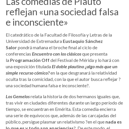
Las comedias de Plauto
reflejan «una sociedad falsa
e inconsciente»
El catedrático de la Facultad de Filosofía y Letras de la
Universidad de Extremadura
Eustaquio Sánchez
Salor
pondrá mañana el broche final al ciclo de
conferencias
Encuentro con los clásicos
que presenta
la
Programación
Off
del Festival de Mérida y lo hará con
una exposición titulada
El doble plautino ¿algo más que un
simple recurso cómico?
en la que desgranará la relatividad
oculta tras la comicidad, con la que el autor busca reflejar ?
una sociedad humana falsa e inconsciente?.
Los Gemelos
relata la historia de dos hermanos iguales que,
tras vivir en ciudades diferentes durante un largo período de
tiempo, se encuentran en Emérita. Esta comedia encierra
una serie de equívocos que, además de las carcajadas del
público, persigue plasmar un relativismo ?en el que
nada es
lo que es y todo son apariencias
?. De este modo, el