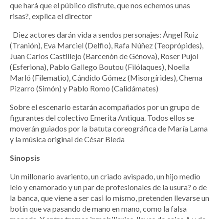
que hará que el público disfrute, que nos echemos unas
risas?, explica el director
Diez actores darán vida a sendos personajes: Ángel Ruiz
(Tranión), Eva Marciel (Delfio), Rafa Núñez (Teoprópides),
Juan Carlos Castillejo (Barcenón de Génova), Roser Pujol
(Esferiona), Pablo Gallego Boutou (Filólaques), Noelia
Marló (Filematio), Cándido Gómez (Misorgírides), Chema
Pizarro (Simón) y Pablo Romo (Calidámates)
Sobre el escenario estarán acompañados por un grupo de
figurantes del colectivo Emerita Antiqua. Todos ellos se
moverán guiados por la batuta coreográfica de María Lama
y la música original de César Bleda
Sinopsis
Un millonario avariento, un criado avispado, un hijo medio
lelo y enamorado y un par de profesionales de la usura? o de
la banca, que viene a ser casi lo mismo, pretenden llevarse un
botín que va pasando de mano en mano, como la falsa