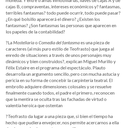
moneda. Y entre tramas inmobiliarias, llaves de cajas A y de
cajas B, compraventas, intereses económicos y? fantasmas,
terribles fantasmas? todo puede ocurrir, todo puede pasar?
¿En qué bolsillo aparecerá el dinero? ¿Existen los
fantasmas? ¿Son fantasmas las personas que aparecen en
los papeles de la contabilidad?
?La
Mostellaria
o
Comedia del fantasma
es una pieza de
caracteres (al más puro estilo de Teofrasto) que juega al
enredo de situaciones a través de unos personajes muy
dinámicos y bien construidos?, explican Miguel Murillo y
Félix Estaire en el programa del espectáculo. Plauto
desarrolla un argumento sencillo, pero con mucha astucia y
pericia en su forma de concebir la carpintería teatral. El
embrollo adquiere dimensiones colosales y se resuelve
finalmente cuando todos, el padre el primero, reconocen
que la mentira se oculta tras las fachadas de virtud o
valentía heroica que ostentan
?Teofrasto da lugar a una pieza que, si bien el tiempo ha
hecho que pudiera envejecer, nos permite acercarnos a ella