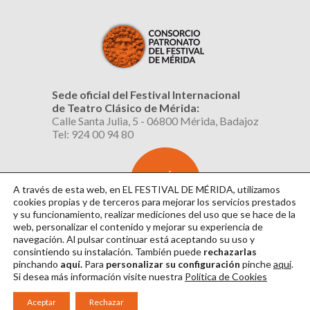
Sede oficial del Festival Internacional
de Teatro Clásico de Mérida:
Calle Santa Julia, 5 - 06800 Mérida, Badajoz
Tel: 924 00 94 80
SUSCRÍBETE
AL BOLETÍN
A través de esta web, en EL FESTIVAL DE MÉRIDA, utilizamos
cookies propias y de terceros para mejorar los servicios prestados
y su funcionamiento, realizar mediciones del uso que se hace de la
web, personalizar el contenido y mejorar su experiencia de
navegación. Al pulsar continuar
está aceptando su uso y
consintiendo su instalación. También puede
rechazarlas
pinchando
aquí.
Para
personalizar su configuración
pinche
aquí
.
Si desea más información visite nuestra
Política de Cookies
Aviso Legal
|
Política de Privacidad
|
Política de Cookies
|
Diseño: David Sueiro
Aceptar
Rechazar
|
Webmaster: Axel Kacelnik