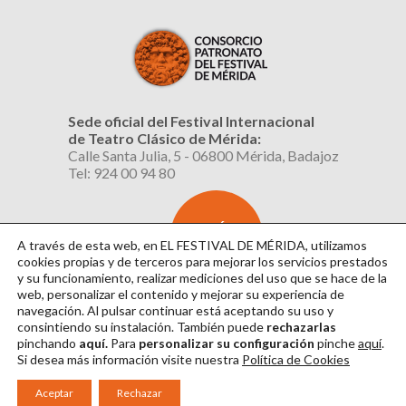
Sede oficial del Festival Internacional
de Teatro Clásico de Mérida:
Calle Santa Julia, 5 - 06800 Mérida, Badajoz
Tel: 924 00 94 80
SUSCRÍBETE
AL BOLETÍN
A través de esta web, en EL FESTIVAL DE MÉRIDA, utilizamos
cookies propias y de terceros para mejorar los servicios prestados
y su funcionamiento, realizar mediciones del uso que se hace de la
web, personalizar el contenido y mejorar su experiencia de
navegación. Al pulsar continuar
está aceptando su uso y
consintiendo su instalación. También puede
rechazarlas
pinchando
aquí.
Para
personalizar su configuración
pinche
aquí
.
Si desea más información visite nuestra
Política de Cookies
Aviso Legal
|
Política de Privacidad
|
Política de Cookies
|
Diseño: David Sueiro
Aceptar
Rechazar
|
Webmaster: Axel Kacelnik