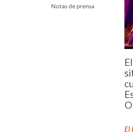
Notas de prensa
El
si
c
E
O
El 