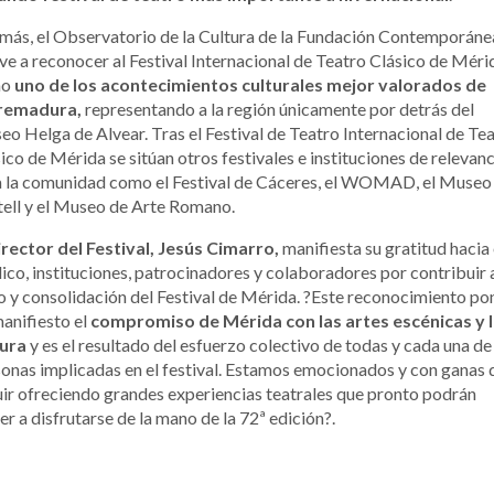
ás, el Observatorio de la Cultura de la Fundación Contemporáne
ve a reconocer al Festival Internacional de Teatro Clásico de Méri
mo
uno de los acontecimientos culturales mejor valorados de
remadura,
representando a la región únicamente por detrás del
o Helga de Alvear. Tras el Festival de Teatro Internacional de Te
ico de Mérida se sitúan otros festivales e instituciones de relevanc
a la comunidad como el Festival de Cáceres, el WOMAD, el Museo
ell y el Museo de Arte Romano.
irector del Festival, Jesús Cimarro,
manifiesta su gratitud hacia 
ico, instituciones, patrocinadores y colaboradores por contribuir 
o y consolidación del Festival de Mérida. ?Este reconocimiento po
anifiesto el
compromiso de Mérida con las artes escénicas y 
tura
y es el resultado del esfuerzo colectivo de todas y cada una de
onas implicadas en el festival. Estamos emocionados y con ganas 
ir ofreciendo grandes experiencias teatrales que pronto podrán
er a disfrutarse de la mano de la 72ª edición?.