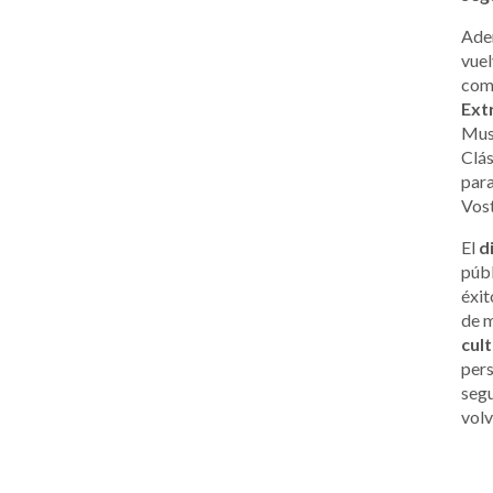
Adem
vuel
co
Ext
Muse
Clás
par
Vost
El
d
públ
éxit
de m
cul
pers
segu
volv