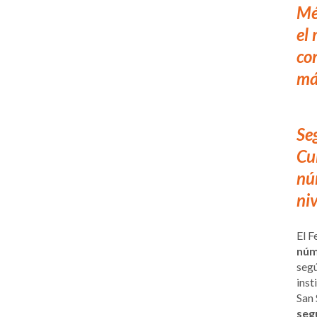
Mé
el
co
má
Se
Cu
nú
ni
El F
núm
segú
inst
San 
seg