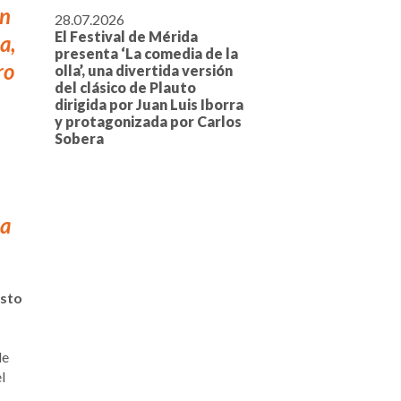
en
28.07.2026
El Festival de Mérida
a,
presenta ‘La comedia de la
ro
olla’, una divertida versión
del clásico de Plauto
dirigida por Juan Luis Iborra
y protagonizada por Carlos
Sobera
 a
esto
de
l