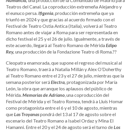
Numancia,
una producción de la Comunidad de Madrid para
Teatros del Canal. La coproducción extremeña Alejandro y
el eunuco persa.
Ifigenia
, producción extremeña que ya
triunfó en 2024 y que gracias al acuerdo firmado con el
Festival de Teatro Ostia Antica (Italia), volverá al Teatro
Romano antes de viajar a Roma para ser representada en
dicho festival el 25 y el 26 de julio. Igualmente, a través de
este acuerdo, llegará al Teatro Romano de Mérida
Edipo
Rey,
una producción de la Fondazione Teatro di Roma.??
Cleopatra enamorada, que supone el regreso del musical al
Teatro Romano, traerá a Natalia Millán y Alex O’Doherthy
al Teatro Romano entre el 23 y el 27 de julio, mientras que la
semana posterior será
Electra,
protagonizada por María
León, la obra que arranque los aplausos del público de
Mérida.
Memorias de Adriano
, una coproducción del
Festival de Mérida y el Teatro Romea, tendrá a Lluís Homar
como protagonista entre el 6 y el 10 de agosto, mientras
que
Las Troyanas
pondrá del 13 al 17 de agosto sobre el
escenario del Teatro Romano a Isabel Ordaz y Mina El
Hamanni. Entre el 20 y el 24 de agosto será el turno de
Los