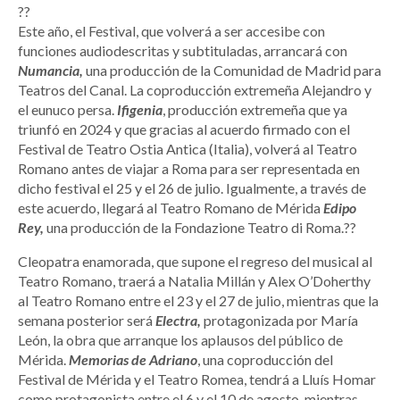
??
Este año, el Festival, que volverá a ser accesibe con
funciones audiodescritas y subtituladas, arrancará con
Numancia,
una producción de la Comunidad de Madrid para
Teatros del Canal. La coproducción extremeña Alejandro y
el eunuco persa.
Ifigenia
, producción extremeña que ya
triunfó en 2024 y que gracias al acuerdo firmado con el
Festival de Teatro Ostia Antica (Italia), volverá al Teatro
Romano antes de viajar a Roma para ser representada en
dicho festival el 25 y el 26 de julio. Igualmente, a través de
este acuerdo, llegará al Teatro Romano de Mérida
Edipo
Rey,
una producción de la Fondazione Teatro di Roma.??
Cleopatra enamorada, que supone el regreso del musical al
Teatro Romano, traerá a Natalia Millán y Alex O’Doherthy
al Teatro Romano entre el 23 y el 27 de julio, mientras que la
semana posterior será
Electra,
protagonizada por María
León, la obra que arranque los aplausos del público de
Mérida.
Memorias de Adriano
, una coproducción del
Festival de Mérida y el Teatro Romea, tendrá a Lluís Homar
como protagonista entre el 6 y el 10 de agosto, mientras