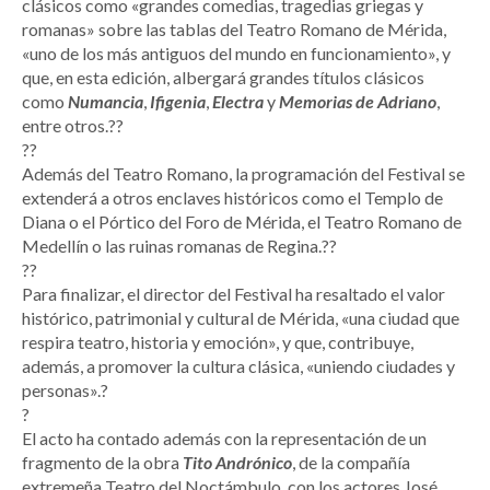
clásicos como «grandes comedias, tragedias griegas y
romanas» sobre las tablas del Teatro Romano de Mérida,
«uno de los más antiguos del mundo en funcionamiento», y
que, en esta edición, albergará grandes títulos clásicos
como
Numancia
,
Ifigenia
,
Electra
y
Memorias de Adriano
,
entre otros.??
??
Además del Teatro Romano, la programación del Festival se
extenderá a otros enclaves históricos como el Templo de
Diana o el Pórtico del Foro de Mérida, el Teatro Romano de
Medellín o las ruinas romanas de Regina.??
??
Para finalizar, el director del Festival ha resaltado el valor
histórico, patrimonial y cultural de Mérida, «una ciudad que
respira teatro, historia y emoción», y que, contribuye,
además, a promover la cultura clásica, «uniendo ciudades y
personas».?
?
El acto ha contado además con la representación de un
fragmento de la obra
Tito Andrónico
, de la compañía
extremeña Teatro del Noctámbulo, con los actores José