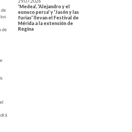
29.07.2026
‘Medea’, ‘Alejandro y el
 de
eunuco persa’ y ‘Jasón y las
rios
furias’ llevan el Festival de
Mérida a la extensión de
Regina
n de
de
is
el
ndrá