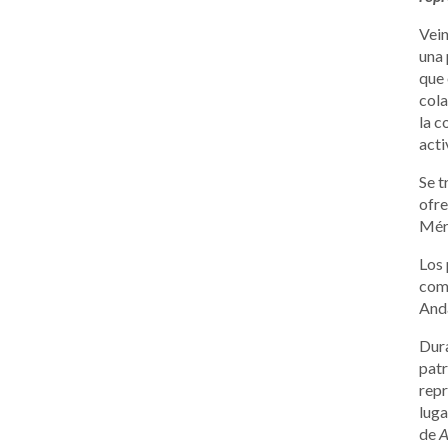
Vein
una 
que 
cola
la c
acti
Se t
ofre
Méri
Los 
comu
Anda
Dura
patr
rep
luga
de
A