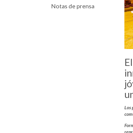
Notas de prensa
E
in
jó
u
Los 
com
Form
repr