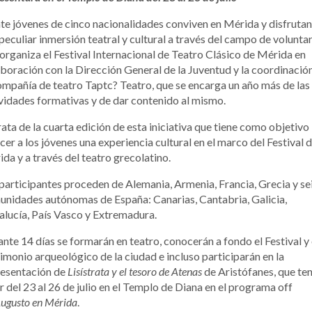
te jóvenes de cinco nacionalidades conviven en Mérida y disfrutan
peculiar inmersión teatral y cultural a través del campo de volunta
organiza el Festival Internacional de Teatro Clásico de Mérida en
boración con la Dirección General de la Juventud y la coordinació
ompañía de teatro Taptc? Teatro, que se encarga un año más de las
vidades formativas y de dar contenido al mismo.
rata de la cuarta edición de esta iniciativa que tiene como objetivo
cer a los jóvenes una experiencia cultural en el marco del Festival 
da y a través del teatro grecolatino.
participantes proceden de Alemania, Armenia, Francia, Grecia y se
nidades autónomas de España: Canarias, Cantabria, Galicia,
lucía, País Vasco y Extremadura.
nte 14 días se formarán en teatro, conocerán a fondo el Festival y 
imonio arqueológico de la ciudad e incluso participarán en la
resentación de
Lisístrata y el tesoro de Atenas
de Aristófanes, que te
r del 23 al 26 de julio en el Templo de Diana en el programa off
ugusto en Mérida
.