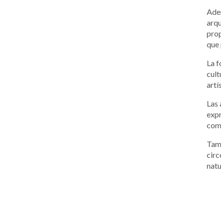
Adem
arqu
prop
que 
La f
cult
artí
Las 
expr
como
Tamb
circ
natu