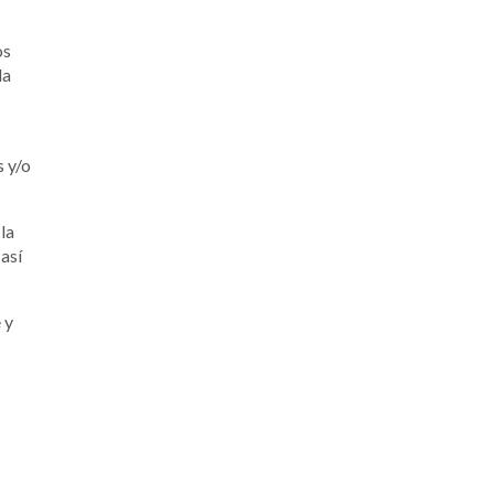
os
la
s y/o
la
 así
 y