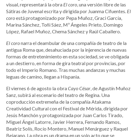
visual, representará la obra
El coro
, una versión libre de las
Sátiras de Juvenal escrita y dirigida por Juanma Cifuentes.
El
coro
está protagonizado por Pepa Muñoz, Graci García,
Marina Sánchez, Toñi Sáez, Mª Ángeles Prieto, Domingo
López, Rafael Muñoz, Chema Sánchez y Raúl Caballero.
El coro
narra el deambular de una compañía de teatro de la
antigua Roma que, desahuciada por la injerencia de nuevas
formas de entretenimiento en esta sociedad, se ve obligada
a un destierro, en forma de gira teatral por provincias, por
todo el Imperio Romano. Tras muchas andanzas y muchas
leguas de camino, llegan a Hispania.
El viernes 6 de agosto la obra
Cayo César
, de Agustín Muñoz
Sanz, subirá al escenario del teatro de Regina. Una
coproducción extremeña de la compañía Atakama
Creatividad Cultural con el Festival de Mérida, dirigida por
Jesús Manchón y protagonizada por Juan Carlos Tirado,
Miguel Ángel Latorre, Javier Herrera, Fernando Ramos,
Beatriz Solís, Rocío Montero, Manuel Menárguez y Raquel
Bejarano. La obra es un drama en un solo acto que se