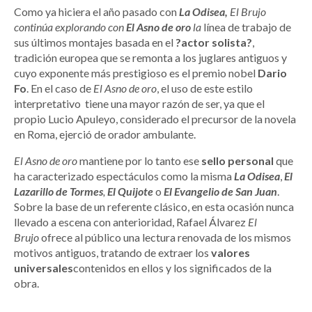
Como ya hiciera el año pasado con
La Odisea,
El Brujo
continúa explorando con
El Asno de oro
la
línea de trabajo de
sus últimos montajes basada en el
?actor solista?
,
tradición europea que se remonta a los juglares antiguos y
cuyo exponente más prestigioso es el premio nobel
Dario
Fo
. En el caso de
El Asno de oro
, el uso de este estilo
interpretativo tiene una mayor razón de ser, ya que el
propio Lucio Apuleyo, considerado el precursor de la novela
en Roma, ejerció de orador ambulante.
El Asno de oro
mantiene por lo tanto ese
sello personal
que
ha caracterizado espectáculos como la misma
La Odisea
,
El
Lazarillo de Tormes
,
El Quijote
o
El Evangelio de San Juan
.
Sobre la base de un referente clásico, en esta ocasión nunca
llevado a escena con anterioridad, Rafael Álvarez
El
Brujo
ofrece al público una lectura renovada de los mismos
motivos antiguos, tratando de extraer los
valores
universales
contenidos en ellos y los significados de la
obra.