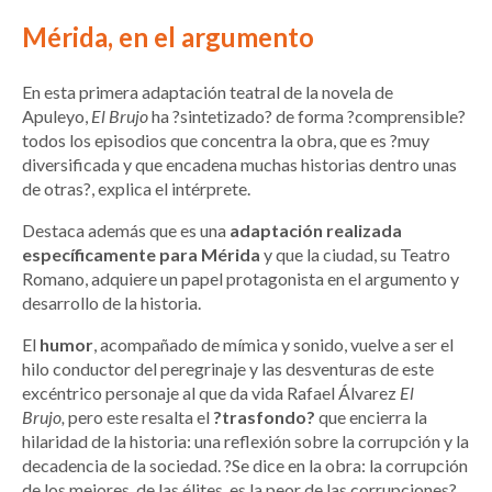
Mérida, en el argumento
En esta primera adaptación teatral de la novela de
Apuleyo,
El Brujo
ha ?sintetizado? de forma ?comprensible?
todos los episodios que concentra la obra, que es ?muy
diversificada y que encadena muchas historias dentro unas
de otras?, explica el intérprete.
Destaca además que es una
adaptación realizada
específicamente para Mérida
y que la ciudad, su Teatro
Romano, adquiere un papel protagonista en el argumento y
desarrollo de la historia.
El
humor
, acompañado de mímica y sonido, vuelve a ser el
hilo conductor del peregrinaje y las desventuras de este
excéntrico personaje al que da vida Rafael Álvarez
El
Brujo,
pero este resalta el
?trasfondo?
que encierra la
hilaridad de la historia: una reflexión sobre la corrupción y la
decadencia de la sociedad. ?Se dice en la obra: la corrupción
de los mejores, de las élites, es la peor de las corrupciones?,