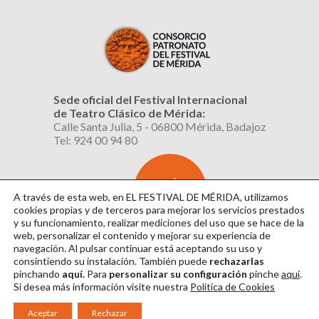
Sede oficial del Festival Internacional
de Teatro Clásico de Mérida:
Calle Santa Julia, 5 - 06800 Mérida, Badajoz
Tel: 924 00 94 80
SUSCRÍBETE
AL BOLETÍN
A través de esta web, en EL FESTIVAL DE MÉRIDA, utilizamos
cookies propias y de terceros para mejorar los servicios prestados
y su funcionamiento, realizar mediciones del uso que se hace de la
web, personalizar el contenido y mejorar su experiencia de
navegación. Al pulsar continuar
está aceptando su uso y
consintiendo su instalación. También puede
rechazarlas
pinchando
aquí.
Para
personalizar su configuración
pinche
aquí
.
Si desea más información visite nuestra
Política de Cookies
Aviso Legal
|
Política de Privacidad
|
Política de Cookies
|
Diseño: David Sueiro
Aceptar
Rechazar
|
Webmaster: Axel Kacelnik